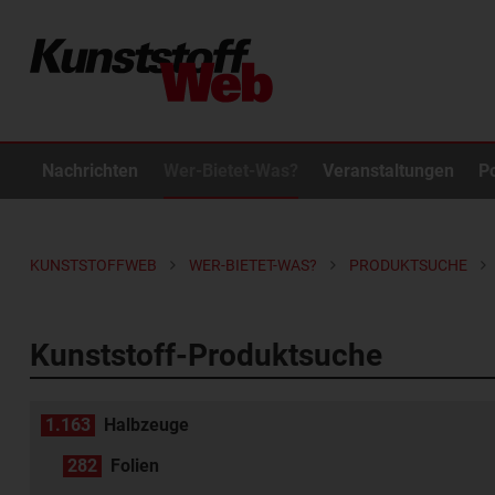
Nachrichten
Wer-Bietet-Was?
Veranstaltungen
P
KUNSTSTOFFWEB
WER-BIETET-WAS?
PRODUKTSUCHE
Kunststoff-Produktsuche
1.163
Halbzeuge
282
Folien