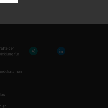
räfte der
icklung für
 Handelsnamen
los
hlen