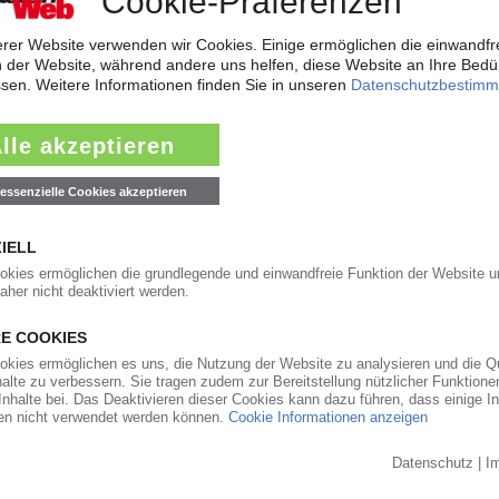
129
7 9745-0 · Fax: +49 (0) 2947 9745-33