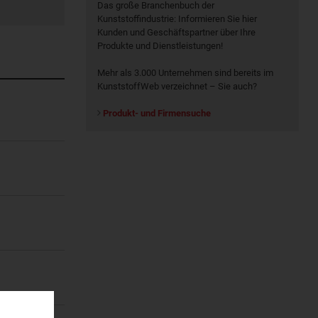
Das große Branchenbuch der
Kunststoffindustrie: Informieren Sie hier
Kunden und Geschäftspartner über Ihre
Produkte und Dienstleistungen!
Mehr als 3.000 Unternehmen sind bereits im
KunststoffWeb verzeichnet – Sie auch?
Produkt- und Firmensuche