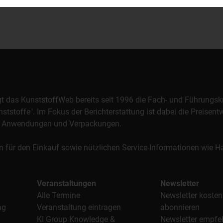
orgt das KunststoffWeb bereits seit 1996 die Fach- und Führungsk
stoffe". Im Fokus der Berichterstattung ist dabei die Preisentw
al, Anwendungen und Verpackungen.
n für den Einkauf sowie nützlichen Service-Informationen wie
Veranstaltungen
Newsletter
Alle Termine
Newsletter kosten
ag
Veranstaltung eintragen
abonnieren
KI Group Knowledge &
Newsletter empfe