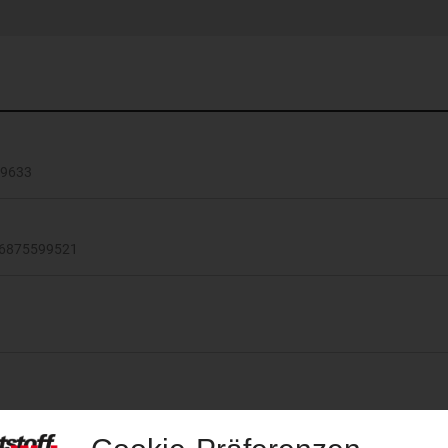
09633
 036875599521
1