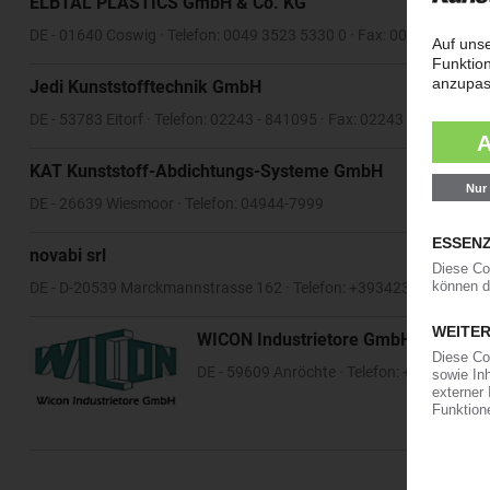
ELBTAL PLASTICS GmbH & Co. KG
DE - 01640 Coswig · Telefon: 0049 3523 5330 0 · Fax: 0049 3523 74
Jedi Kunststofftechnik GmbH
DE - 53783 Eitorf · Telefon: 02243 - 841095 · Fax: 02243 - 841097
KAT Kunststoff-Abdichtungs-Systeme GmbH
DE - 26639 Wiesmoor · Telefon: 04944-7999
novabi srl
DE - D-20539 Marckmannstrasse 162 · Telefon: +393423218836
WICON Industrietore GmbH
DE - 59609 Anröchte · Telefon: +49 (0) 294