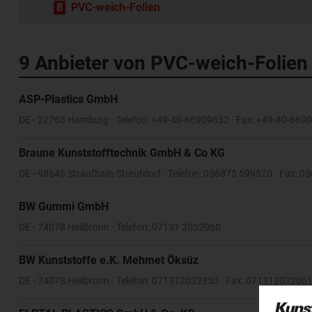
8
PVC-weich-Folien
9 Anbieter von PVC-weich-Folien
ASP-Plastics GmbH
DE - 22765 Hamburg · Telefon: +49-40-66909632 · Fax: +49-40-669
Braune Kunststofftechnik GmbH & Co KG
DE - 98646 Straufhain-Streufdorf · Telefon: 036875 599520 · Fax:
BW Gummi GmbH
DE - 74078 Heilbronn · Telefon: 07131 2032060
BW Kunststoffe e.K. Mehmet Öksüz
DE - 74078 Heilbronn · Telefon: 071312032350 · Fax: 07131203206