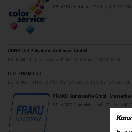
DE - 63512 Hainburg · Telefon: (06182) 954
CONSTAB Polyolefin Additives GmbH
DE - 59602 Rüthen · Telefon: 02952 - 81 90 · Fax: 02952 - 31 40
C.H. Erbslöh KG
DE - 47809 Krefeld · Telefon: (02151) 525-00 · Fax: (02151) 525-100
FRAKU Kunststoffe GmbH Masterba
DE - 90587 Obermichelbach · Telefon: +49 (