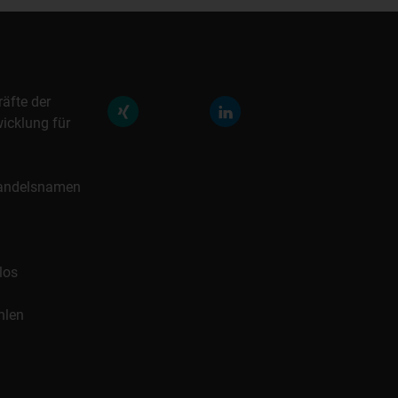
räfte der
icklung für
 Handelsnamen
los
hlen