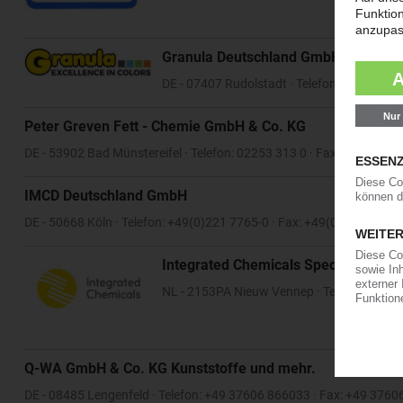
Granula Deutschland GmbH
DE - 07407 Rudolstadt · Telefon: 03672-47
Peter Greven Fett - Chemie GmbH & Co. KG
DE - 53902 Bad Münstereifel · Telefon: 02253 313 0 · Fax: 02253 31
IMCD Deutschland GmbH
DE - 50668 Köln · Telefon: +49(0)221 7765-0 · Fax: +49(0)221 7765-
Integrated Chemicals Specialties B.V
NL - 2153PA Nieuw Vennep · Telefon: +31 
Q-WA GmbH & Co. KG Kunststoffe und mehr.
DE - 08485 Lengenfeld · Telefon: +49 37606 866033 · Fax: +49 376