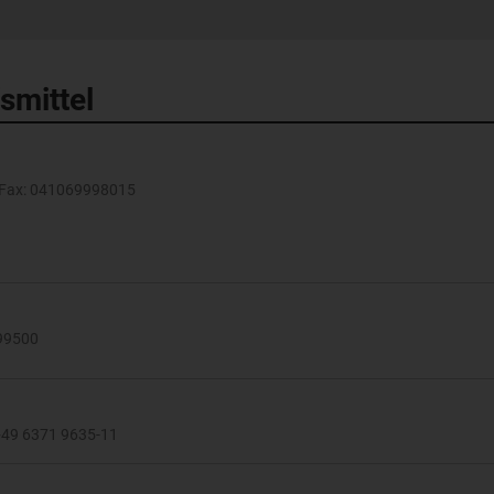
smittel
· Fax: 041069998015
099500
 +49 6371 9635-11