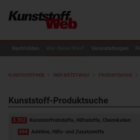
Nachrichten
Wer-Bietet-Was?
Veranstaltungen
P
KUNSTSTOFFWEB
WER-BIETET-WAS?
PRODUKTSUCHE
Kunststoff-Produktsuche
3.352
Kunststoffrohstoffe, Hilfsstoffe, Chemikalien
694
Additive, Hilfs- und Zusatzstoffe