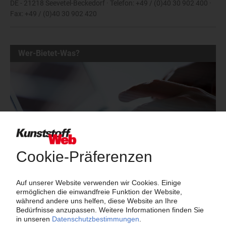
DE - 21218 Seevetel-Beckedorf · Telefon: +49 / (0)40 30 902 400 ·
Fax: +49 / (0)40 30 902 420
Wer-Bietet-Was?
Das große Branchenbuch der Kunststoffindustrie: Informieren Sie
hier Kunden und Geschäftspartner über Ihre Produkte und
Dienstleistungen!
Mehr als 3.000 Unternehmen sind bereits im KunststoffWeb
verzeichnet – Sie auch?
Produkt- und Firmensuche