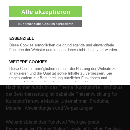
Über das KunststoffWeb
Als einer der Internet-Pioniere der Kunststoffindustrie
versorgt das KunststoffWeb bereits seit 1996 die Fach-
und Führungskräfte der Branche mit täglichen
Nachrichten rund um das Thema "Kunststoffe". Im Fokus
der Berichterstattung ist dabei die Preisentwicklung für
Kunststoffe sowie Märkte, Unternehmen, Produkte,
Material, Anwendungen und Verpackungen.
Weiterhin bietet das KunststoffWeb geeignete
Bezugsquellen für den Einkauf sowie nützlichen Service-