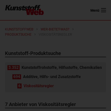
Menü
KUNSTSTOFFWEB
WER-BIETET-WAS?
PRODUKTSUCHE
VISKOSITÄTSREGLER
Kunststoff-Produktsuche
3.352
Kunststoffrohstoffe, Hilfsstoffe, Chemikalien
694
Additive, Hilfs- und Zusatzstoffe
6
Viskositätsregler
7 Anbieter von Viskositätsregler