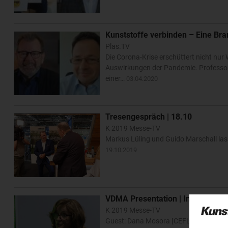
Kunststoffe verbinden – Eine Br
Plas.TV
Die Corona-Krise erschüttert nicht nu
Auswirkungen der Pandemie. Professor H
einer…
03.04.2020
Tresengespräch | 18.10
K 2019 Messe-TV
Markus Lüling und Guido Marschall lass
19.10.2019
VDMA Presentation | Innovative co
K 2019 Messe-TV
Guest: Dana Mosora [CEFLEX]…
18.10.