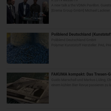
A new talk a the VDMA Pavillon. Guest
[Erema Group GmbH] Michael Lackner 
Poliblend Deutschland (Kunststo
Poliblend Deutschland GmbH
Polymer Kunststoff Hersteller. PA6, P
FAKUMA kompakt: Das Tresen-Ge
Guido Marschall und Markus Lüling, Ch
einem kühlen Bier Revue passieren zu 