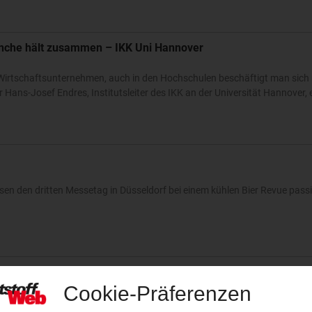
anche hält zusammen – IKK Uni Hannover
r Wirtschaftsunternehmen, auch in den Hochschulen beschäftigt man sich
ans-Josef Endres, Institutsleiter des IKK an der Universität Hannover, e
en den dritten Messetag in Düsseldorf bei einem kühlen Bier Revue pass
llaboration to make flexible packaging circular
2019