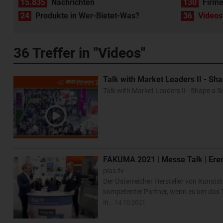
15.835
Nachrichten
130
Firme
24
Produkte in Wer-Bietet-Was?
36
Videos
36
Treffer in "Videos"
Talk with Market Leaders II - Sh
Talk with Market Leaders II - Shape a 
FAKUMA 2021 | Messe Talk | Er
plas.tv
Der Österreicher Hersteller von Kunsts
kompetenter Partner, wenn es um das T
in…
14.10.2021