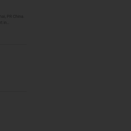
hai, PR China.
rt in…