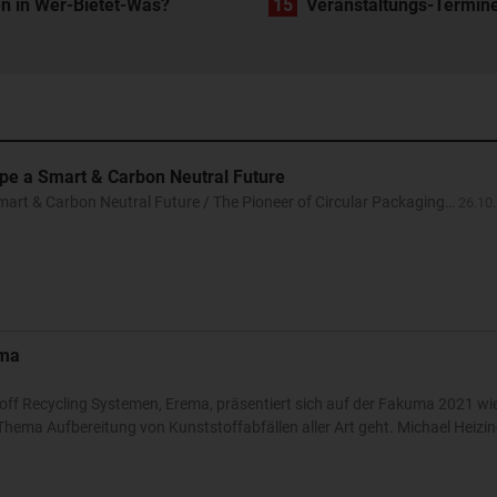
n in Wer-Bietet-Was?
15
Veranstaltungs-Termin
ape a Smart & Carbon Neutral Future
Smart & Carbon Neutral Future / The Pioneer of Circular Packaging…
26.10
ema
toff Recycling Systemen, Erema, präsentiert sich auf der Fakuma 2021 wi
hema Aufbereitung von Kunststoffabfällen aller Art geht. Michael Heizi