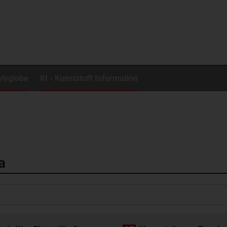
olyglobe
KI - Kunststoff Information
a