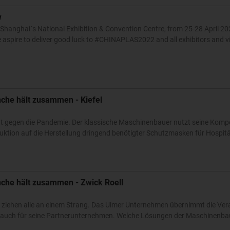
w
hanghai´s National Exhibition & Convention Centre, from 25-28 April 202
we aspire to deliver good luck to #CHINAPLAS2022 and all exhibitors and v
nche hält zusammen - Kiefel
ent gegen die Pandemie. Der klassische Maschinenbauer nutzt seine Kom
duktion auf die Herstellung dringend benötigter Schutzmasken für Hospit
nche hält zusammen - Zwick Roell
 ziehen alle an einem Strang. Das Ulmer Unternehmen übernimmt die Ve
ern auch für seine Partnerunternehmen. Welche Lösungen der Maschinenb