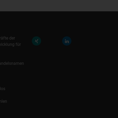
räfte der
icklung für
 Handelsnamen
los
hlen