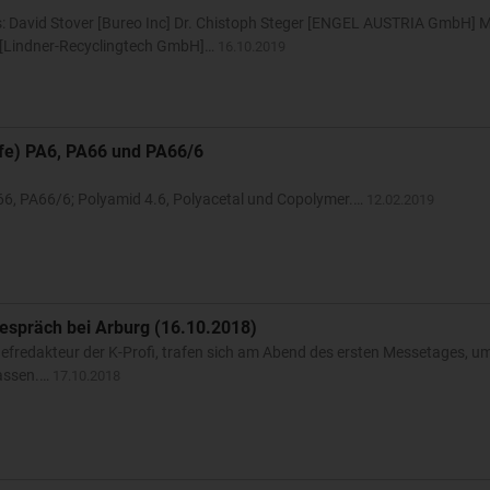
s: David Stover [Bureo Inc] Dr. Chistoph Steger [ENGEL AUSTRIA GmbH] 
[Lindner-Recyclingtech GmbH]…
16.10.2019
ffe) PA6, PA66 und PA66/6
A66, PA66/6; Polyamid 4.6, Polyacetal und Copolymer.…
12.02.2019
spräch bei Arburg (16.10.2018)
efredakteur der K-Profi, trafen sich am Abend des ersten Messetages, um
lassen.…
17.10.2018