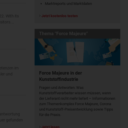
Marktreports und Marktdaten
Jetzt kostenlos testen
2. With its
isitors.…
Thema "Force Majeure"
petenzen im
Force Majeure in der
äler und
Kunststoffindustrie
Fragen und Antworten: Was
Kunst­stoff­verarbeiter wissen müssen, wenn
der Lieferant nicht mehr liefert – Informationen
zum Themenkomplex Force Majeure, Corona
und Kunststoff-Preisentwicklung sowie Tipps
rantwortung
für die Praxis.
auer gefunden
Jetzt lesen