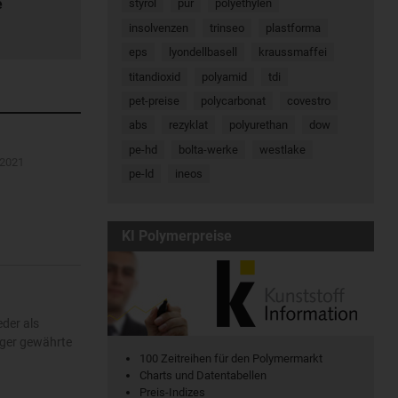
e
styrol
pur
polyethylen
insolvenzen
trinseo
plastforma
eps
lyondellbasell
kraussmaffei
titandioxid
polyamid
tdi
pet-preise
polycarbonat
covestro
abs
rezyklat
polyurethan
dow
pe-hd
bolta-werke
westlake
.2021
pe-ld
ineos
KI Polymerpreise
eder als
nger gewährte
100 Zeitreihen für den Polymermarkt
Charts und Datentabellen
Preis-Indizes