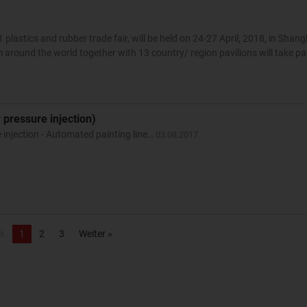
lastics and rubber trade fair, will be held on 24-27 April, 2018, in Shang
m around the world together with 13 country/ region pavilions will take pa
pressure injection)
injection - Automated painting line…
03.08.2017
k
1
2
3
Weiter »