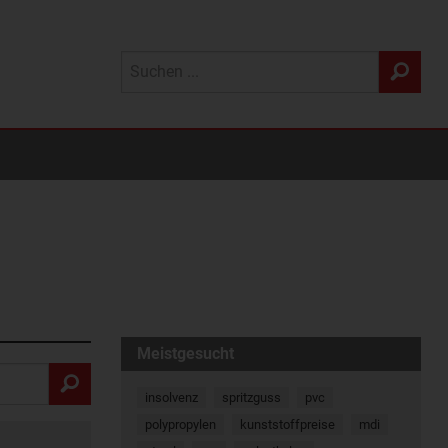
Meistgesucht
insolvenz
spritzguss
pvc
polypropylen
kunststoffpreise
mdi