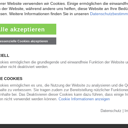
 des 2. Messetages im VDMA Pavillon.…
18.10.2019
packaging by cross-value collaboration
amble]…
18.10.2019
 Circular Economy work