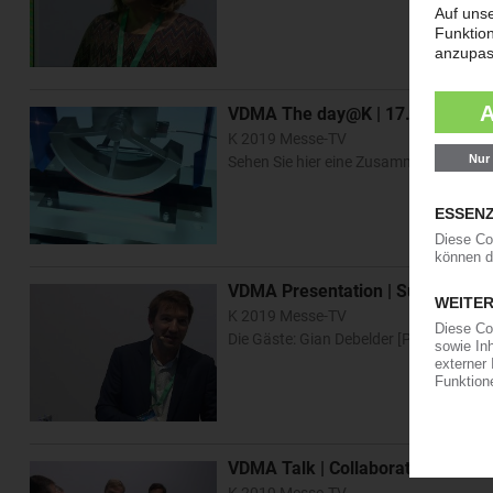
VDMA The day@K | 17.10.
K 2019 Messe-TV
Sehen Sie hier eine Zusammenfassung
VDMA Presentation | Sustainable 
K 2019 Messe-TV
Die Gäste: Gian Debelder [Procter & G
VDMA Talk | Collaboration makes
K 2019 Messe-TV