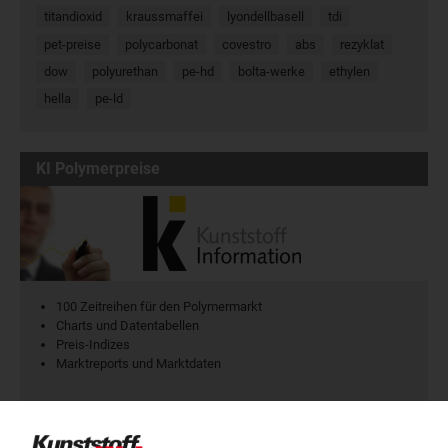
titandioxid
kraussmaffei
lyondellbasell
tdi
pet-preise
polycarbonat
covestro
abs
rezyklat
dow
polyurethan
pe-hd
bolta-werke
ethylen
hella
pe-ld
KI Polymerpreise
100 Zeitreihen für den Polymermarkt
Charts und Datentabellen
Preis-Indizes
Marktreports und Marktdaten
Jetzt kostenlos testen