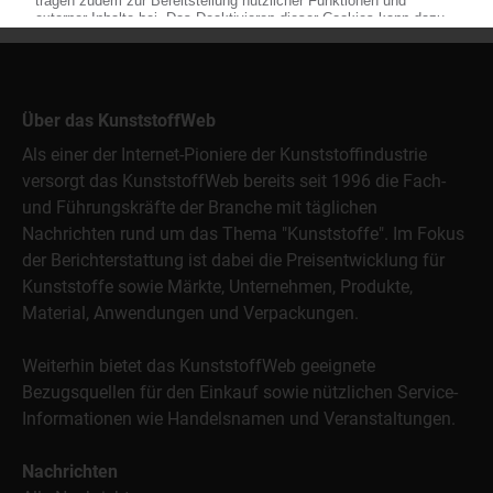
Über das KunststoffWeb
Als einer der Internet-Pioniere der Kunststoffindustrie
versorgt das KunststoffWeb bereits seit 1996 die Fach-
und Führungskräfte der Branche mit täglichen
Nachrichten rund um das Thema "Kunststoffe". Im Fokus
der Berichterstattung ist dabei die Preisentwicklung für
Kunststoffe sowie Märkte, Unternehmen, Produkte,
Material, Anwendungen und Verpackungen.
Weiterhin bietet das KunststoffWeb geeignete
Bezugsquellen für den Einkauf sowie nützlichen Service-
Informationen wie Handelsnamen und Veranstaltungen.
Nachrichten