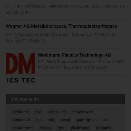
CH - 5054 Kirchleerau · Telefon: +41 (0) 62 738 55 00 · Fax: +41 (0)
62 738 55 80
Wagner AG Metalldruckguss, Thermoplastspritzguss
CH - 9104 Waldstatt AR, (Schweiz) · Telefon: +41 71 35481 81 ·
Fax: +41 71 35481 82
Weidmann Plastics Technology AG
CH - 8640 Rapperswil / Schweiz · Telefon: 0041 /
55 2214 106 · Fax: 0041 / 55 2214 681
Meistgesucht
insolvenz
pvc
spritzguss
polypropylen
kunststoffpreise
mdi
styrol
polyethylen
pur
insolvenzen
trinseo
eps
plastforma
polyamid