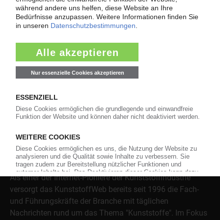
wenn der Lieferant nicht mehr liefert – Informationen zum
Themenkomplex Force Majeure, Corona und Kunststoff-
Preisentwicklung sowie Tipps für die Praxis.
Jetzt lesen
Über das KunststoffWeb
Als einer der Internet-Pioniere der Kunststoffindustrie
versorgt das KunststoffWeb bereits seit 1996 die Fach-
und Führungskräfte der Branche mit täglichen
Nachrichten rund um das Thema "Kunststoffe". Im Fokus