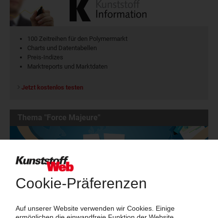
100 Zeitreihen für den Polymermarkt
Charts und Datentabellen
Preis-Indizes
Marktreports und Marktdaten
Jetzt kostenlos testen
Thema "Force Majeure"
Force Majeure in der Kunststoffindustrie
Fragen und Antworten: Was Kunst­stoff­verarbeiter wissen müssen,