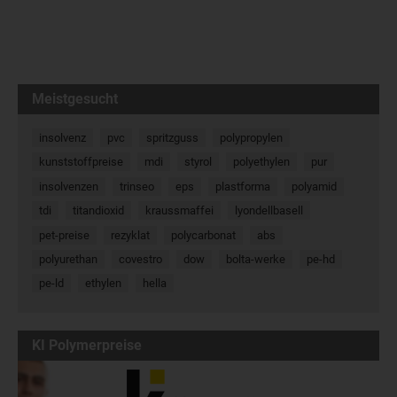
Meistgesucht
insolvenz
pvc
spritzguss
polypropylen
kunststoffpreise
mdi
styrol
polyethylen
pur
insolvenzen
trinseo
eps
plastforma
polyamid
tdi
titandioxid
kraussmaffei
lyondellbasell
pet-preise
rezyklat
polycarbonat
abs
polyurethan
covestro
dow
bolta-werke
pe-hd
pe-ld
ethylen
hella
KI Polymerpreise