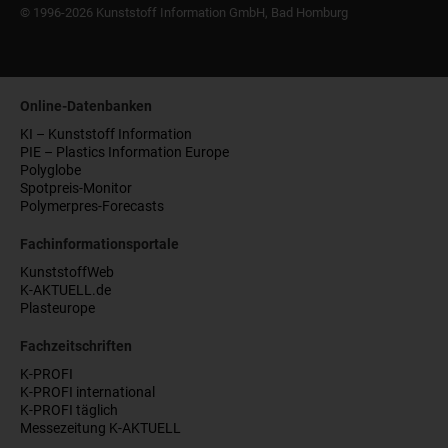
© 1996-2026 Kunststoff Information GmbH, Bad Homburg
Online-Datenbanken
KI – Kunststoff Information
PIE – Plastics Information Europe
Polyglobe
Spotpreis-Monitor
Polymerpres-Forecasts
Fachinformationsportale
KunststoffWeb
K-AKTUELL.de
Plasteurope
Fachzeitschriften
K-PROFI
K-PROFI international
K-PROFI täglich
Messezeitung K-AKTUELL