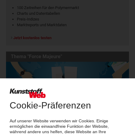
100 Zeitreihen für den Polymermarkt
Charts und Datentabellen
Preis-Indizes
Marktreports und Marktdaten
Jetzt kostenlos testen
Thema "Force Majeure"
Force Majeure in der Kunststoffindustrie
Fragen und Antworten: Was Kunst­stoff­verarbeiter wissen müssen,
wenn der Lieferant nicht mehr liefert – Informationen zum
Themenkomplex Force Majeure, Corona und Kunststoff-
Preisentwicklung sowie Tipps für die Praxis.