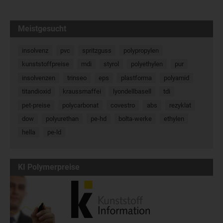
Meistgesucht
insolvenz
pvc
spritzguss
polypropylen
kunststoffpreise
mdi
styrol
polyethylen
pur
insolvenzen
trinseo
eps
plastforma
polyamid
titandioxid
kraussmaffei
lyondellbasell
tdi
pet-preise
polycarbonat
covestro
abs
rezyklat
dow
polyurethan
pe-hd
bolta-werke
ethylen
hella
pe-ld
KI Polymerpreise