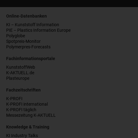
Online-Datenbanken
KI – Kunststoff Information
PIE – Plastics Information Europe
Polyglobe
Spotpreis-Monitor
Polymerpres-Forecasts
Fachinformationsportale
KunststoffWeb
K-AKTUELL.de
Plasteurope
Fachzeitschriften
K-PROFI
K-PROFI international
K-PROFI täglich
Messezeitung K-AKTUELL
Knowledge & Training
KI Industry Talks