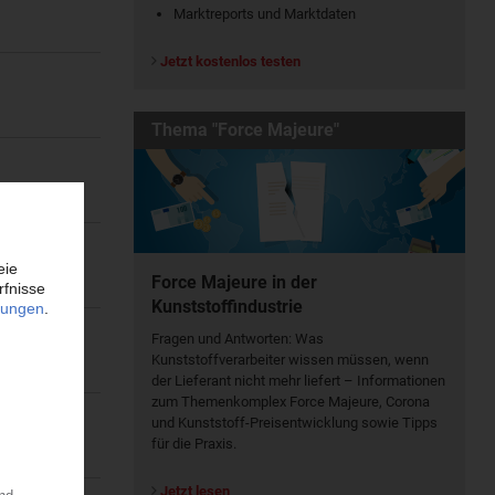
Marktreports und Marktdaten
Jetzt kostenlos testen
Thema "Force Majeure"
Force Majeure in der
Kunststoffindustrie
Fragen und Antworten: Was
Kunst­stoff­verarbeiter wissen müssen, wenn
der Lieferant nicht mehr liefert – Informationen
zum Themenkomplex Force Majeure, Corona
und Kunststoff-Preisentwicklung sowie Tipps
für die Praxis.
Jetzt lesen