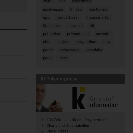
styrol
pur
polyethylen
insolvenzen
trinseo
plastforma
eps
lyondellbasell
kraussmaffei
titandioxid
polyamid
tdi
pet-preise
polycarbonat
covestro
abs
rezyklat
polyurethan
dow
pe-hd
bolta-werke
westlake
pe-ld
ineos
KI Polymerpreise
100 Zeitreihen für den Polymermarkt
Charts und Datentabellen
Preis-Indizes