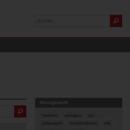
Meistgesucht
insolvenz
spritzguss
pvc
polypropylen
kunststoffpreise
mdi