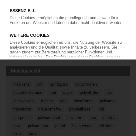
Mit etwa einem halben Jahr Verspätung ist die
Anlage für chloriertes PVC in Vilayat im
indischen Bundesstaat Gujarat in Betrieb
gegangen, die das US-Spezialchemieunternehmen Lubrizol und
Grasim Industries gemeinsam realisiert haben.…
30.06.2026
« Zurück
Weiter »
Meistgesucht
insolvenz
pvc
spritzguss
polypropylen
kunststoffpreise
mdi
styrol
polyethylen
pur
insolvenzen
trinseo
eps
plastforma
polyamid
titandioxid
kraussmaffei
lyondellbasell
tdi
pet-preise
polycarbonat
covestro
abs
rezyklat
dow
polyurethan
pe-hd
bolta-werke
ethylen
hella
pe-ld