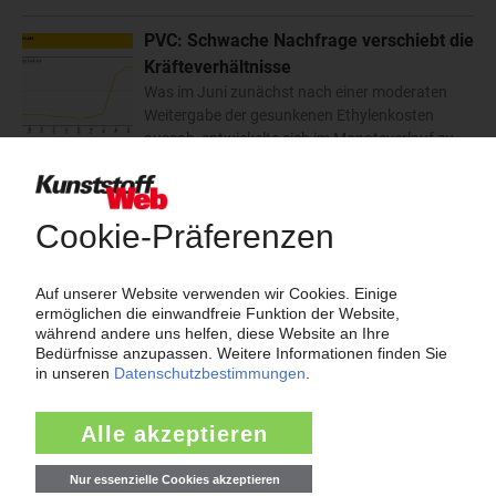
PVC: Schwache Nachfrage verschiebt die
Kräfteverhältnisse
Was im Juni zunächst nach einer moderaten
Weitergabe der gesunkenen Ethylenkosten
aussah, entwickelte sich im Monatsverlauf zu
einer breiteren Abwärtsbewegung. Die schwache Nachfrage, gut
gefüllte Lager und die Ferienzeit verschafften den…
03.07.2026
Kem One: Luzzeri wird Vertriebschef des
PVC-Erzeugers
Mit sofortiger Wirkung hat der PVC-Erzeuger
Kem One Fulvio Luzzeri zum Vertriebsleiter für
die PVC-Aktivitäten bestellt. Luzzeri verfügt über
mehr als 30 Jahre Erfahrung in der PVC-Industrie – unter
anderem in kaufmännischen Positionen…
01.07.2026
Lubrizol: PVC-C-Anlage mit Grasim
Industries in Indien geht in Betrieb