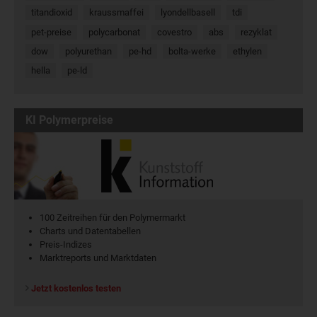
titandioxid
kraussmaffei
lyondellbasell
tdi
pet-preise
polycarbonat
covestro
abs
rezyklat
dow
polyurethan
pe-hd
bolta-werke
ethylen
hella
pe-ld
KI Polymerpreise
100 Zeitreihen für den Polymermarkt
Charts und Datentabellen
Preis-Indizes
Marktreports und Marktdaten
Jetzt kostenlos testen