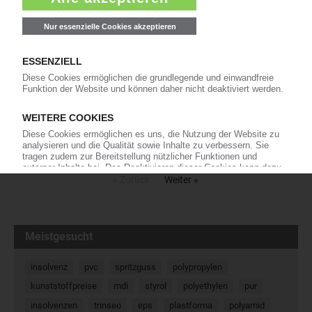
Greiner: „Knorr“ Bouillon-Verpackung für
Unilever aus Recycling-PP
Seit kurzem bietet Lebensmittelgigant Unilever
seine „Knorr“ Bouillon in bestimmten
Ländermärkten auch in Verpackungen aus
Post-Consumer-Polypropylen an. Bei der von Greiner Packaging
produzierten, sogenannten „K3-F-Verpackung“ wird das…
21.12.2020
« Zurück
Weiter »
Meistgesucht
insolvenz
pvc
spritzguss
polypropylen
kunststoffpreise
mdi
styrol
polyethylen
pur
insolvenzen
trinseo
eps
plastforma
polyamid