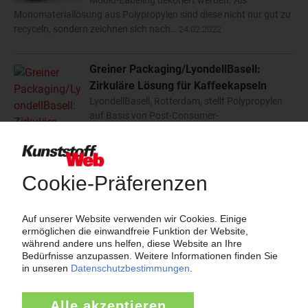
Mould-Labeling dekoriert werden. Als
Monomateriallösung aus Polypropylen sind diese nicht nur gut zu
recyceln, sondern zeichnen sich nach…
24.02.2022
Greiner Packaging/LyondellBasell:
Zirkuläre Lösung für Kaffeekapseln
LyondellBasell, Rotterdam, stellt Polypropylen
auf Basis von Post-Consumer-
Recyclingmaterialien her, die Greiner Packaging,
Kremsmünster, zu Kaffeekapseln für Nescafé Dolce Gusto
verarbeitet. Die Polymere mit dem Markennamen CirculenRevive…
23.02.2022
Greiner: Kaffeebecher aus chemisch
recyceltem PP
Der größte Schweizer Milchverarbeiter Emmi
füllt seine gekühlten Kaffeegetränke ab
September 2021 in Becher ab, die zu 30 Prozent
aus chemisch recyceltem Polypropylen bestehen. Lieferant des
PP-Materials, das von Greiner Packaging…
31.08.2021