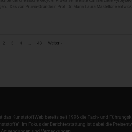
chtet der chemische Recycler Pruvia seine erste kommerzielle Pyrolyse-
gen. Das von Pruvia-Gründerin Prof. Dr. Maria Laura Mastellone entwick
2
3
4
43
Weiter »
orgt das KunststoffWeb bereits seit 1996 die Fach- und Führungsk
stoffe". Im Fokus der Berichterstattung ist dabei die Preisentw
al, Anwendungen und Verpackungen.