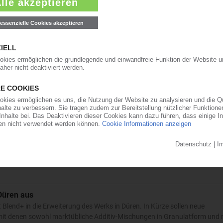
-Equity-Fonds beteiligt sich
 der Raiffeisenlandesbank Oberösterreich, hat eine Minderheitsbeteiligung
r, Firmenchef in zweiter Generation und bisheriger Alleingesellschafte
für Einweg-PET-Gebinde
lholzener Alpenquellen , hat am 2. Juli 2025 eine neue Abfüllanlage für 
Mit der nunmehr zehnten Linie am Standort im Chiemgau erweitert das
 Düren aus
 Blend+ in die Erweiterung des Werks in Düren. In Kürze sollen neue
mit denen sowohl marktübliche Additiv-Mischungen in Granulatform und