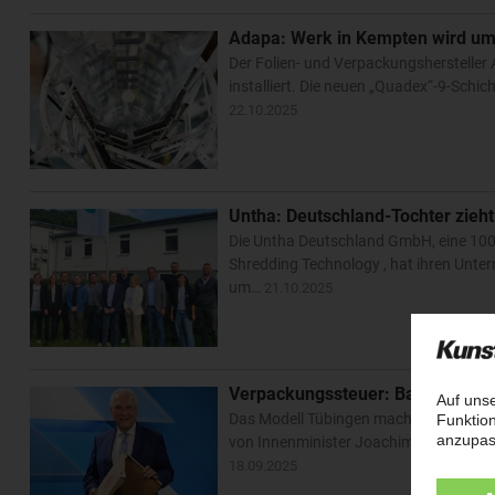
Adapa: Werk in Kempten wird um 
Der Folien- und Verpackungshersteller
installiert. Die neuen „Quadex“-9-Sch
22.10.2025
Untha: Deutschland-Tochter zie
Die Untha Deutschland GmbH, eine 100-
Shredding Technology , hat ihren Unte
um…
21.10.2025
Verpackungssteuer: Bayern verbi
Das Modell Tübingen macht Schule, abe
von Innenminister Joachim Herrmann b
18.09.2025