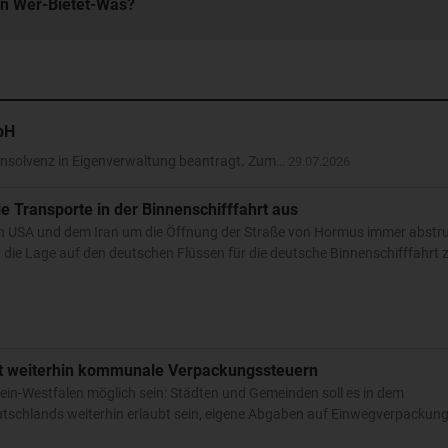
in Wer-Bietet-Was?
bH
Insolvenz in Eigenverwaltung beantragt. Zum…
29.07.2026
e Transporte in der Binnenschifffahrt aus
 USA und dem Iran um die Öffnung der Straße von Hormus immer abstr
die Lage auf den deutschen Flüssen für die deutsche Binnenschifffahrt 
t weiterhin kommunale Verpackungssteuern
rhein-Westfalen möglich sein: Städten und Gemeinden soll es in dem
tschlands weiterhin erlaubt sein, eigene Abgaben auf Einwegverpackun