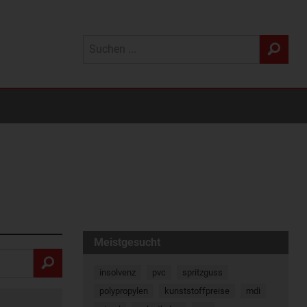
Meistgesucht
insolvenz
pvc
spritzguss
polypropylen
kunststoffpreise
mdi