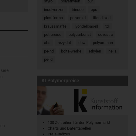
styrol
polyethylen
pur
insolvenzen
trinseo
eps
plastforma
polyamid
titandioxid
kraussmaffei
lyondellbasell
tdi
pet-preise
polycarbonat
covestro
abs
rezyklat
dow
polyurethan
pe-hd
bolta-werke
ethylen
hella
pe-ld
usere
zu.
KI Polymerpreise
100 Zeitreihen für den Polymermarkt
gen
Charts und Datentabellen
Preis-Indizes