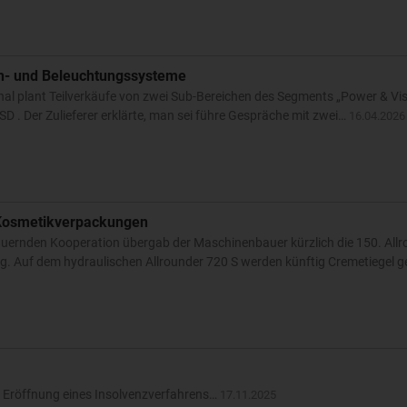
h- und Beleuchtungssysteme
nal plant Teilverkäufe von zwei Sub-Bereichen des Segments „Power & Vis
. Der Zulieferer erklärte, man sei führe Gespräche mit zwei…
16.04.2026
 Kosmetikverpackungen
uernden Kooperation übergab der Maschinenbauer kürzlich die 150. Allr
 Auf dem hydraulischen Allrounder 720 S werden künftig Cremetiegel ge
 Eröffnung eines Insolvenzverfahrens…
17.11.2025