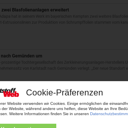
zwei Blasfolienanlagen erweitert
 Adapa hat in seinem Werk im bayerischen Kempten zwei weitere Blasfoli
icht-Extrusionslinien zur Produktion von Schrumpffolien stammen vom ka
ht nach Gemünden um
prozentige Tochtergesellschaft des Zerkleinerungsanlagen-Herstellers 
rnehmenssitz von Karlstadt nach Gemünden verlegt. „Der neue Standort 
etet Einführung
r nicht in Bayern: Der dortige Ministerrat hat Anfang September 2025 au
eschlossen, kommunale Verpackungssteuern im Freistaat zu verbieten. 