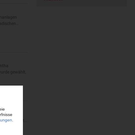
enanlagen
nadischen…
Untha
wurde gewählt,
f Vorschlag
Grundlage ist…