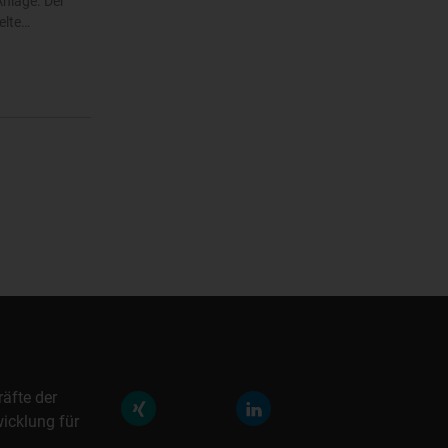
Anlage. Der
elte…
räfte der
icklung für