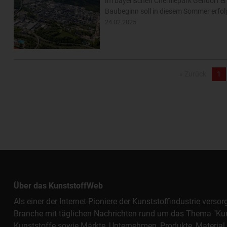
Im bayerischen Chemiepark Gendorf erri
Baubeginn soll in diesem Sommer erfol
24.02.2025
« Zurück
1
Über das KunststoffWeb
Als einer der Internet-Pioniere der Kunststoffindustrie vers
Branche mit täglichen Nachrichten rund um das Thema "Kunst
Kunststoffe sowie Märkte, Unternehmen, Produkte, Materi