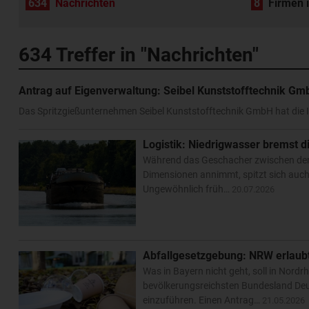
634
Nachrichten
8
Firmen 
634
Treffer in "Nachrichten"
Antrag auf Eigenverwaltung: Seibel Kunststofftechnik Gm
Das Spritzgießunternehmen Seibel Kunststofftechnik GmbH hat die 
Logistik: Niedrigwasser bremst di
Während das Geschacher zwischen den
Dimensionen annimmt, spitzt sich auch 
Ungewöhnlich früh…
20.07.2026
Abfallgesetzgebung: NRW erlaub
Was in Bayern nicht geht, soll in Nord
bevölkerungsreichsten Bundesland Deu
einzuführen. Einen Antrag…
21.05.2026