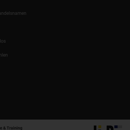
 Handelsnamen
los
hlen
e & Training