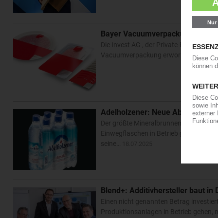
Bayer Vacuumverpackung: Private
Die Invest AG , der Private-Equity-Arm
Vacuumverpackung erworben. Bernd Baye
Adelholzener: Neue Abfülllinie 
Der größte Mineralbrunnen Bayerns, Ade
Einwegflaschen in Betrieb genommen. 
seine…
18.07.2025
Blend+: Additivhersteller baut in
Einen nicht genannten Betrag investiert
Produktionsanlagen in Betrieb gehen, 