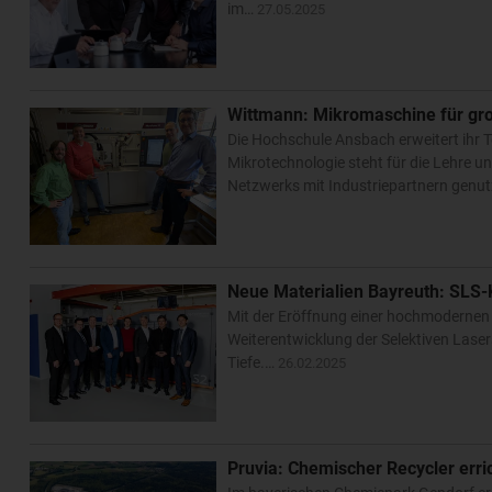
im…
27.05.2025
Wittmann: Mikromaschine für gr
Die Hochschule Ansbach erweitert ihr
Mikrotechnologie steht für die Lehre 
Netzwerks mit Industriepartnern genu
Neue Materialien Bayreuth: SLS-K
Mit der Eröffnung einer hochmodernen
Weiterentwicklung der Selektiven Laser
Tiefe.…
26.02.2025
Pruvia: Chemischer Recycler err