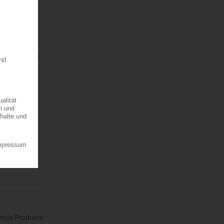
 an Bayer
r,…
11.08.2025
PET-
 Unternehmen
 neue Produkte