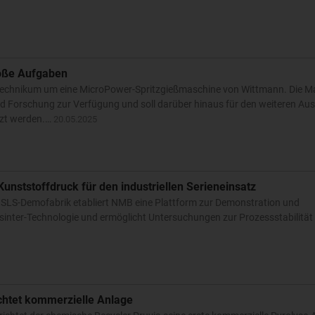
oße Aufgaben
 Technikum um eine MicroPower-Spritzgießmaschine von Wittmann. Die Ma
und Forschung zur Verfügung und soll darüber hinaus für den weiteren Au
tzt werden.…
20.05.2025
unststoffdruck für den industriellen Serieneinsatz
 SLS-Demofabrik etabliert NMB eine Plattform zur Demonstration und
sinter-Technologie und ermöglicht Untersuchungen zur Prozessstabilität 
ichtet kommerzielle Anlage