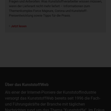
Fragen und Antworten: Was Kunst­stoff­verarbeiter wissen müssen,
wenn der Lieferant nicht mehr liefert – Informationen zum
Themenkomplex Force Majeure, Corona und Kunststoff-
Preisentwicklung sowie Tipps für die Praxis.
Jetzt lesen
Über das KunststoffWeb
Als einer der Internet-Pioniere der Kunststoffindustrie
versorgt das KunststoffWeb bereits seit 1996 die Fach-
und Führungskräfte der Branche mit täglichen
Nachrichten rund um das Thema "Kunststoffe". Im Fokus