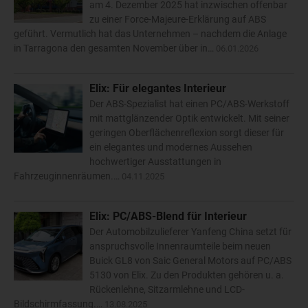
am 4. Dezember 2025 hat inzwischen offenbar
zu einer Force-Majeure-Erklärung auf ABS
geführt. Vermutlich hat das Unternehmen – nachdem die Anlage
in Tarragona den gesamten November über in…
06.01.2026
Elix: Für elegantes Interieur
Der ABS-Spezialist hat einen PC/ABS-Werkstoff
mit mattglänzender Optik entwickelt. Mit seiner
geringen Oberflächenreflexion sorgt dieser für
ein elegantes und modernes Aussehen
hochwertiger Ausstattungen in
Fahrzeuginnenräumen.…
04.11.2025
Elix: PC/ABS-Blend für Interieur
Der Automobilzulieferer Yanfeng China setzt für
anspruchsvolle Innenraumteile beim neuen
Buick GL8 von Saic General Motors auf PC/ABS
5130 von Elix. Zu den Produkten gehören u. a.
Rückenlehne, Sitzarmlehne und LCD-
Bildschirmfassung.…
13.08.2025