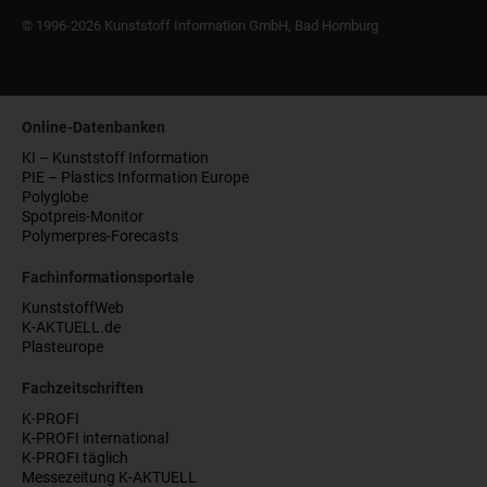
© 1996-2026 Kunststoff Information GmbH, Bad Homburg
Online-Datenbanken
KI – Kunststoff Information
PIE – Plastics Information Europe
Polyglobe
Spotpreis-Monitor
Polymerpres-Forecasts
Fachinformationsportale
KunststoffWeb
K-AKTUELL.de
Plasteurope
Fachzeitschriften
K-PROFI
K-PROFI international
K-PROFI täglich
Messezeitung K-AKTUELL