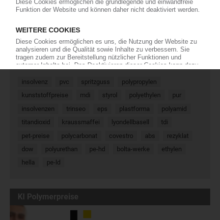
« Zurück
Weiter »
Meistgesucht
insolvenz
pvc
spritzguss
polypropylen
kunststoffpreise
mdi
styrol
polyethylen
pur
insolvenzen
trinseo
eps
plastforma
polyamid
titandioxid
kraussmaffei
lyondellbasell
tdi
pet-preise
polycarbonat
covestro
abs
rezyklat
dow
polyurethan
pe-hd
bolta-werke
ethylen
hella
pe-ld
KI Polymerpreise