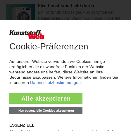
Elix: Lässt kein Licht durch
Ein lichtundurchlässiges ABS sorgt bei den
Bedienfeldern von Waschmaschinen von BSH
für eine präzise und kontrollierte Beleuchtung
sowie eine Gewichtsreduzierung.…
27.11.2023
Elix: Rezyklate und massenbilanzierte Kunststoffe
Unter seiner Marke E-Loop präsentiert der ABS-Hersteller auf der
Fakuma zirkuläre Polymerwerkstoffe für vielfältige
Anwendungsgebiete.…
18.10.2023
Elix: Anti-Knarz-Materialien für
Automobilbau
Der Kunststoffhersteller hat mehrere ABS- und
PC/ABS-Spezialprodukte entwickelt, die
ungewollte Quietsch- und Klappergeräusche
verringern können. Mit der Zulassung eines deutschen Premium-
Automobilherstellers werden sie in zukünftigen Fahrzeugen
eingesetzt.…
19.07.2023