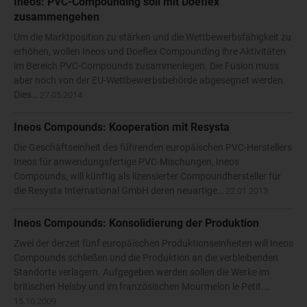
Ineos: PVC-Compounding soll mit Doeflex
zusammengehen
Um die Marktposition zu stärken und die Wettbewerbsfähigkeit zu
erhöhen, wollen Ineos und Doeflex Compounding ihre Aktivitäten
im Bereich PVC-Compounds zusammenlegen. Die Fusion muss
aber noch von der EU-Wettbewerbsbehörde abgesegnet werden.
Dies…
27.05.2014
Ineos Compounds: Kooperation mit Resysta
Die Geschäftseinheit des führenden europäischen PVC-Herstellers
Ineos für anwendungsfertige PVC-Mischungen, Ineos
Compounds, will künftig als lizensierter Compoundhersteller für
die Resysta International GmbH deren neuartige…
22.01.2013
Ineos Compounds: Konsolidierung der Produktion
Zwei der derzeit fünf europäischen Produktionseinheiten will Ineos
Compounds schließen und die Produktion an die verbleibenden
Standorte verlagern. Aufgegeben werden sollen die Werke im
britischen Helsby und im französischen Mourmelon le Petit.…
15.10.2009