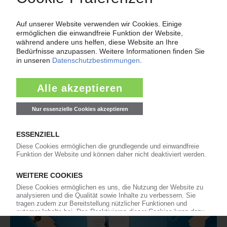
bolta-werke
pe-ld
ethylen
KI Polymerpreise
100 Zeitreihen für den Polymermarkt
Charts und Datentabellen
Preis-Indizes
Marktreports und Marktdaten
Jetzt kostenlos testen
Thema "Force Majeure"