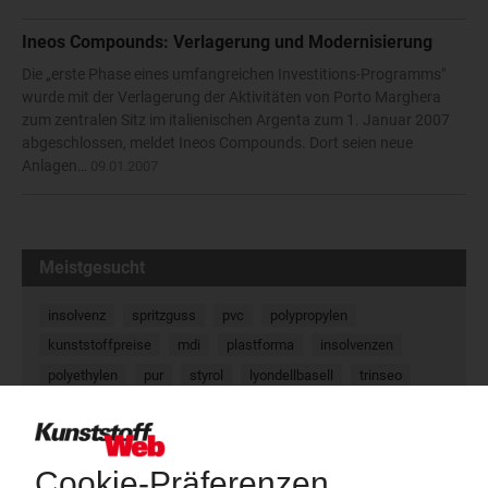
Ineos Compounds: Verlagerung und Modernisierung
Die „erste Phase eines umfangreichen Investitions-Programms"
wurde mit der Verlagerung der Aktivitäten von Porto Marghera
zum zentralen Sitz im italienischen Argenta zum 1. Januar 2007
abgeschlossen, meldet Ineos Compounds. Dort seien neue
Anlagen…
09.01.2007
Meistgesucht
insolvenz
spritzguss
pvc
polypropylen
kunststoffpreise
mdi
plastforma
insolvenzen
polyethylen
pur
styrol
lyondellbasell
trinseo
kraussmaffei
eps
titandioxid
tdi
polyamid
pet-preise
covestro
polyurethan
rezyklat
polycarbonat
abs
dow
westlake
pe-hd