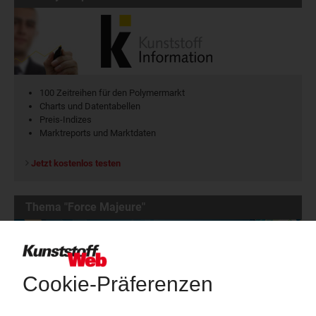
100 Zeitreihen für den Polymermarkt
Charts und Datentabellen
Preis-Indizes
Marktreports und Marktdaten
Jetzt kostenlos testen
Thema "Force Majeure"