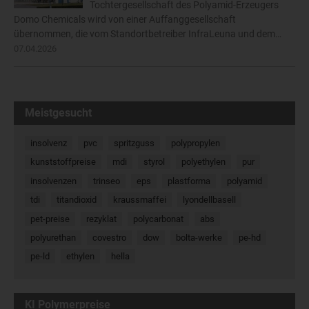
Tochtergesellschaft des Polyamid-Erzeugers
Domo Chemicals wird von einer Auffanggesellschaft
übernommen, die vom Standortbetreiber InfraLeuna und dem…
07.04.2026
Meistgesucht
insolvenz
pvc
spritzguss
polypropylen
kunststoffpreise
mdi
styrol
polyethylen
pur
insolvenzen
trinseo
eps
plastforma
polyamid
tdi
titandioxid
kraussmaffei
lyondellbasell
pet-preise
rezyklat
polycarbonat
abs
polyurethan
covestro
dow
bolta-werke
pe-hd
pe-ld
ethylen
hella
KI Polymerpreise