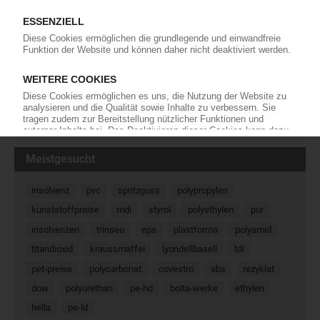
Am 19. Juni hat die Mitgliederversammlung von TecPart –
Verband Technische Kunststoff-Produkte e.V. in Erfurt einen
neuen Vorstand für die nächsten drei Jahre gewählt. Felix Loose,
Geschäftsführer der Agor GmbH, der bereits seit 2008…
26.06.2013
« Zurück
Weiter »
Meistgesucht
insolvenz
pvc
spritzguss
polypropylen
kunststoffpreise
mdi
styrol
polyethylen
pur
insolvenzen
trinseo
eps
plastforma
polyamid
titandioxid
kraussmaffei
lyondellbasell
tdi
pet-preise
polycarbonat
covestro
abs
rezyklat
dow
polyurethan
pe-hd
bolta-werke
ethylen
hella
pe-ld