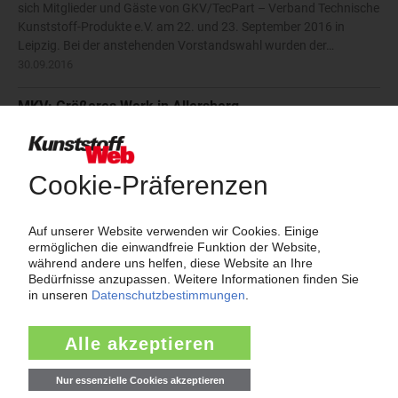
sich Mitglieder und Gäste von GKV/TecPart – Verband Technische
Kunststoff-Produkte e.V. am 22. und 23. September 2016 in
Leipzig. Bei der anstehenden Vorstandswahl wurden der…
30.09.2016
MKV: Größeres Werk in Allersberg
Einen größeren Standort innerhalb von Allersberg bezieht die MKV
GmbH. Noch im April werde der Umzug vonstattengehen, erklärte
Projektmanager Peter Keila. Mit einer Produktionsfläche von
4.800 m² und einer Bürofläche von 850 m² biete das neue Werk…
22.04.2016
MKV: Investitionen in den Standort Beselich
Am Standort Beselich-Obertiefenbach erweitert die MKV GmbH
Kunststoffgranulate im nächsten Jahr die Aktivitäten. In dem
Werk investiert das Recycling- und Compoundingunternehmen in
einen zusätzlichen Grobzerkleinerer, eine Mahlanlage und ein
Gerät…
03.12.2014
TecPart: Neuer Vorstand gewählt