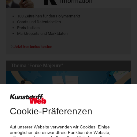
100 Zeitreihen für den Polymermarkt
Charts und Datentabellen
Preis-Indizes
Marktreports und Marktdaten
Jetzt kostenlos testen
Thema "Force Majeure"
Force Majeure in der Kunststoffindustrie
Fragen und Antworten: Was Kunst­stoff­verarbeiter wissen müssen,
wenn der Lieferant nicht mehr liefert – Informationen zum