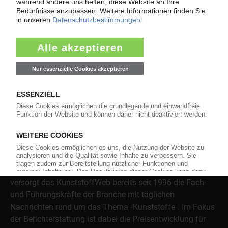
Themenkomplex Force Majeure, Corona und Kunststoff-
Preisentwicklung sowie Tipps für die Praxis.
Jetzt lesen
Über das KunststoffWeb
Als einer der Internet-Pioniere der Kunststoffindustrie
versorgt das KunststoffWeb bereits seit 1996 die Fach-
und Führungskräfte der Branche mit täglichen
Nachrichten rund um das Thema "Kunststoffe". Im Fokus
der Berichterstattung ist dabei die Preisentwicklung für