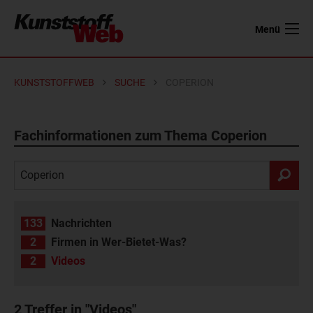
Menü
KUNSTSTOFFWEB
SUCHE
COPERION
Fachinformationen zum Thema Coperion
133
Nachrichten
2
Firmen in Wer-Bietet-Was?
2
Videos
2
Treffer in "Videos"