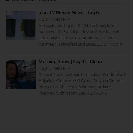
plas.TV Messe News | Tag 6
K 2019 Messe-TV
Am sechsten Tag der K 2019 in Düsseldorf
haben wir für Sie folgende Aussteller besucht:
KHS, FANUC, Coperion, Sumitomo Demag,
Wittmann Battenfeld und ENGEL.…
21.10.2019
Morning Show (Day 4) | China
K 2016 Messe-TV
China is the main topic of the day. •Windmöller &
Hölscher •Coperion •KI Group Polymer Summit,
Interview with Leonie Schultens •Adsale,
Interview with Naomi Lee…
22.10.2016