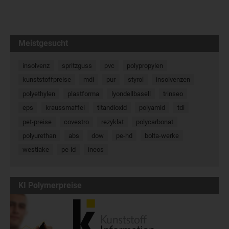
Meistgesucht
insolvenz
spritzguss
pvc
polypropylen
kunststoffpreise
mdi
pur
styrol
insolvenzen
polyethylen
plastforma
lyondellbasell
trinseo
eps
kraussmaffei
titandioxid
polyamid
tdi
pet-preise
covestro
rezyklat
polycarbonat
polyurethan
abs
dow
pe-hd
bolta-werke
westlake
pe-ld
ineos
KI Polymerpreise