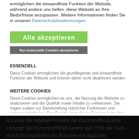
Fragen und Antworten: Was Kunst­stoff­verarbeiter wissen müssen,
wenn der Lieferant nicht mehr liefert – Informationen zum
Themenkomplex Force Majeure, Corona und Kunststoff-
Preisentwicklung sowie Tipps für die Praxis.
Jetzt lesen
Über das KunststoffWeb
Als einer der Internet-Pioniere der Kunststoffindustrie
versorgt das KunststoffWeb bereits seit 1996 die Fach-
und Führungskräfte der Branche mit täglichen