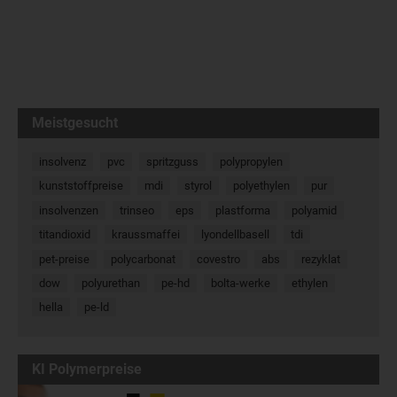
Meistgesucht
insolvenz
pvc
spritzguss
polypropylen
kunststoffpreise
mdi
styrol
polyethylen
pur
insolvenzen
trinseo
eps
plastforma
polyamid
titandioxid
kraussmaffei
lyondellbasell
tdi
pet-preise
polycarbonat
covestro
abs
rezyklat
dow
polyurethan
pe-hd
bolta-werke
ethylen
hella
pe-ld
KI Polymerpreise