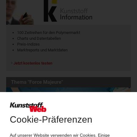
100 Zeitreihen für den Polymermarkt
Charts und Datentabellen
Preis-Indizes
Marktreports und Marktdaten
Jetzt kostenlos testen
Thema "Force Majeure"
Force Majeure in der Kunststoffindustrie