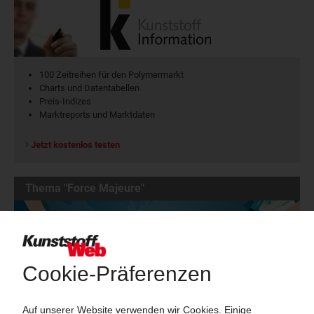
100 Zeitreihen für den Polymermarkt
Charts und Datentabellen
Preis-Indizes
Marktreports und Marktdaten
Jetzt kostenlos testen
Thema "Force Majeure"
Force Majeure in der Kunststoffindustrie