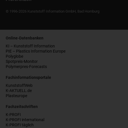
© 1996-2026 Kunststoff Information GmbH, Bad Homburg
Online-Datenbanken
KI – Kunststoff Information
PIE – Plastics Information Europe
Polyglobe
Spotpreis-Monitor
Polymerpres-Forecasts
Fachinformationsportale
KunststoffWeb
K-AKTUELL.de
Plasteurope
Fachzeitschriften
K-PROFI
K-PROFI international
K-PROFI täglich