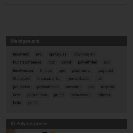
Meistgesucht
insolvenz
pvc
spritzguss
polypropylen
kunststoffpreise
mdi
styrol
polyethylen
pur
insolvenzen
trinseo
eps
plastforma
polyamid
titandioxid
kraussmaffei
lyondellbasell
tdi
pet-preise
polycarbonat
covestro
abs
rezyklat
dow
polyurethan
pe-hd
bolta-werke
ethylen
hella
pe-ld
KI Polymerpreise