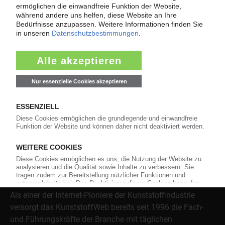
Fragen und Antworten: Was Kunst­stoff­verarbeiter wissen müssen,
wenn der Lieferant nicht mehr liefert – Informationen zum
Themenkomplex Force Majeure, Corona und Kunststoff-
Preisentwicklung sowie Tipps für die Praxis.
Jetzt lesen
Über das KunststoffWeb
Als einer der Internet-Pioniere der Kunststoffindustrie
versorgt das KunststoffWeb bereits seit 1996 die Fach-
und Führungskräfte der Branche mit täglichen