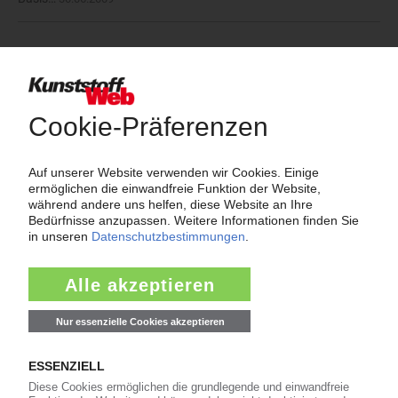
Meistgesucht
insolvenz
spritzguss
pvc
polypropylen
kunststoffpreise
mdi
pur
styrol
insolvenzen
polyethylen
plastforma
lyondellbasell
trinseo
eps
kraussmaffei
titandioxid
polyamid
tdi
pet-preise
covestro
rezyklat
polycarbonat
polyurethan
abs
dow
pe-hd
bolta-werke
westlake
pe-ld
ineos
KI Polymerpreise