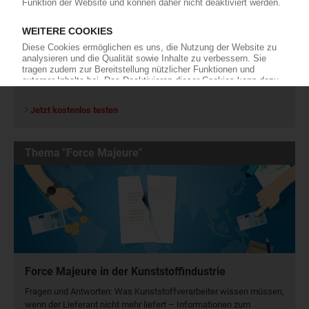
100 Zeitreihen für den Polymermarkt
Charts und Datentabellen
Preis-Indizes
Marktreports und Marktdaten
Jetzt kostenlos testen
Thema "Force Majeure"
Force Majeure in der Kunststoffindustrie
Fragen und Antworten: Was Kunst­stoff­verarbeiter wissen müssen,
wenn der Lieferant nicht mehr liefert – Informationen zum