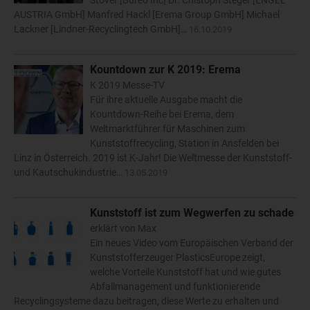
Stover [Bureo Inc] Dr. Chistoph Steger [ENGEL
AUSTRIA GmbH] Manfred Hackl [Erema Group GmbH] Michael
Lackner [Lindner-Recyclingtech GmbH]…
16.10.2019
Kountdown zur K 2019: Erema
K 2019 Messe-TV
Für ihre aktuelle Ausgabe macht die
Kountdown-Reihe bei Erema, dem
Weltmarktführer für Maschinen zum
Kunststoffrecycling, Station in Ansfelden bei
Linz in Österreich. 2019 ist K-Jahr! Die Weltmesse der Kunststoff-
und Kautschukindustrie…
13.05.2019
Kunststoff ist zum Wegwerfen zu schade
erklärt von Max
Ein neues Video vom Europäischen Verband der
Kunststofferzeuger PlasticsEurope zeigt,
welche Vorteile Kunststoff hat und wie gutes
Abfallmanagement und funktionierende
Recyclingsysteme dazu beitragen, diese Werte zu erhalten und