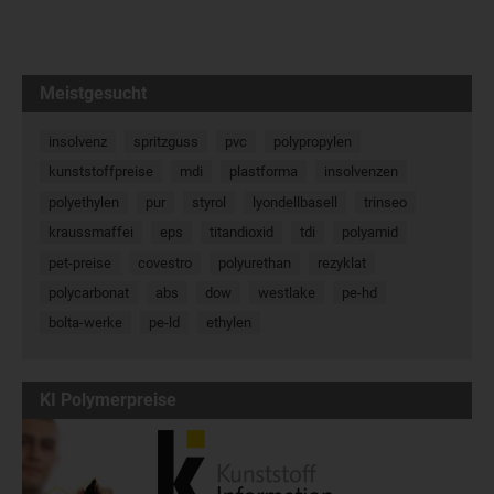
Meistgesucht
insolvenz
spritzguss
pvc
polypropylen
kunststoffpreise
mdi
plastforma
insolvenzen
polyethylen
pur
styrol
lyondellbasell
trinseo
kraussmaffei
eps
titandioxid
tdi
polyamid
pet-preise
covestro
polyurethan
rezyklat
polycarbonat
abs
dow
westlake
pe-hd
bolta-werke
pe-ld
ethylen
KI Polymerpreise