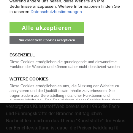
Themenkomplex Force Majeure, Corona und Kunststoff-
Preisentwicklung sowie Tipps für die Praxis.
Jetzt lesen
Über das KunststoffWeb
Als einer der Internet-Pioniere der Kunststoffindustrie
versorgt das KunststoffWeb bereits seit 1996 die Fach-
und Führungskräfte der Branche mit täglichen
Nachrichten rund um das Thema "Kunststoffe". Im Fokus
der Berichterstattung ist dabei die Preisentwicklung für