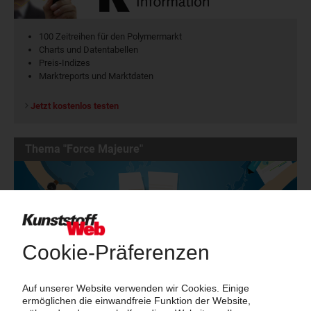
100 Zeitreihen für den Polymermarkt
Charts und Datentabellen
Preis-Indizes
Marktreports und Marktdaten
Jetzt kostenlos testen
Thema "Force Majeure"
Force Majeure in der Kunststoffindustrie
Fragen und Antworten: Was Kunst­stoff­verarbeiter wissen müssen,
wenn der Lieferant nicht mehr liefert – Informationen zum