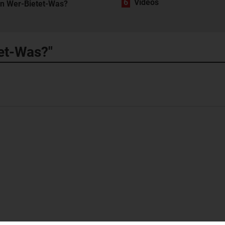
6
Videos
in Wer-Bietet-Was?
tet-Was?"