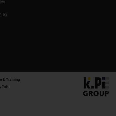
los
hlen
e & Training
y Talks