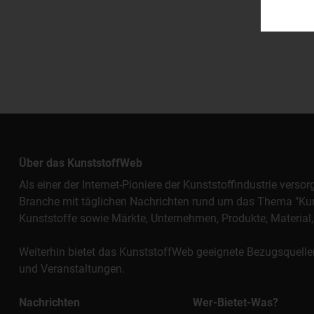
Über das KunststoffWeb
Als einer der Internet-Pioniere der Kunststoffindustrie vers
Branche mit täglichen Nachrichten rund um das Thema "Kunst
Kunststoffe sowie Märkte, Unternehmen, Produkte, Materi
Weiterhin bietet das KunststoffWeb geeignete Bezugsquelle
und Veranstaltungen.
Nachrichten
Wer-Bietet-Was?