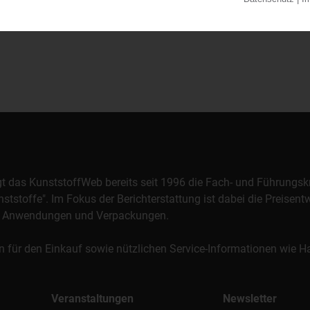
orgt das KunststoffWeb bereits seit 1996 die Fach- und Führungsk
stoffe". Im Fokus der Berichterstattung ist dabei die Preisentw
al, Anwendungen und Verpackungen.
n für den Einkauf sowie nützlichen Service-Informationen wie
Veranstaltungen
Newsletter