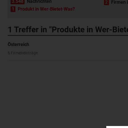
3.548
Nachrichten
2
Firmen 
1
Produkt in Wer-Bietet-Was?
1
Treffer in "Produkte in Wer-Bie
Österreich
6 Firmeneinträge