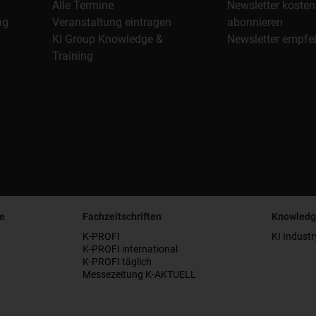
Alle Termine
Newsletter kosten
ag
Veranstaltung eintragen
abonnieren
KI Group Knowledge &
Newsletter empfe
Training
e
Fachzeitschriften
Knowledg
K-PROFI
KI Industr
K-PROFI international
K-PROFI täglich
Messezeitung K-AKTUELL