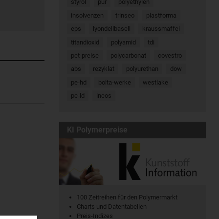
styrol
pur
polyethylen
insolvenzen
trinseo
plastforma
eps
lyondellbasell
kraussmaffei
titandioxid
polyamid
tdi
pet-preise
polycarbonat
covestro
abs
rezyklat
polyurethan
dow
pe-hd
bolta-werke
westlake
pe-ld
ineos
KI Polymerpreise
100 Zeitreihen für den Polymermarkt
Charts und Datentabellen
Preis-Indizes