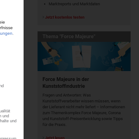
Marktreports und Marktdaten
Jetzt kostenlos testen
Thema "Force Majeure"
Force Majeure in der
Kunststoffindustrie
Fragen und Antworten: Was
Kunst­stoff­verarbeiter wissen müssen, wenn
der Lieferant nicht mehr liefert – Informationen
zum Themenkomplex Force Majeure, Corona
und Kunststoff-Preisentwicklung sowie Tipps
für die Praxis.
Jetzt lesen