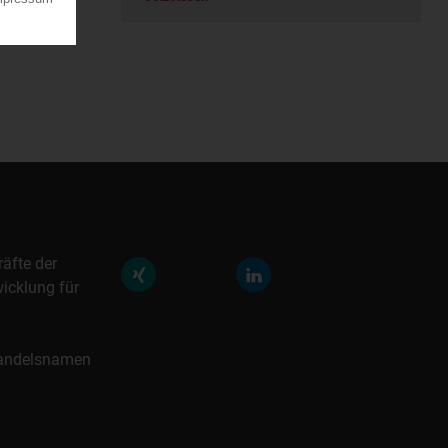
räfte der
icklung für
 Handelsnamen