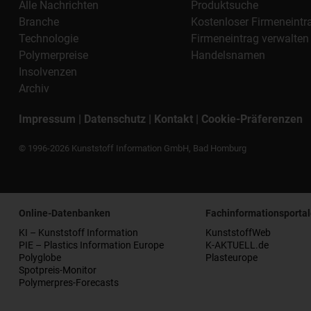
Alle Nachrichten
Produktsuche
Branche
Kostenloser Firmeneintr
Technologie
Firmeneintrag verwalten
Polymerpreise
Handelsnamen
Insolvenzen
Archiv
Impressum
|
Datenschutz
|
Kontakt
|
Cookie-Präferenzen
© 1996-2026 Kunststoff Information GmbH, Bad Homburg
Online-Datenbanken
Fachinformationsportal
KI – Kunststoff Information
KunststoffWeb
PIE – Plastics Information Europe
K-AKTUELL.de
Polyglobe
Plasteurope
Spotpreis-Monitor
Polymerpres-Forecasts