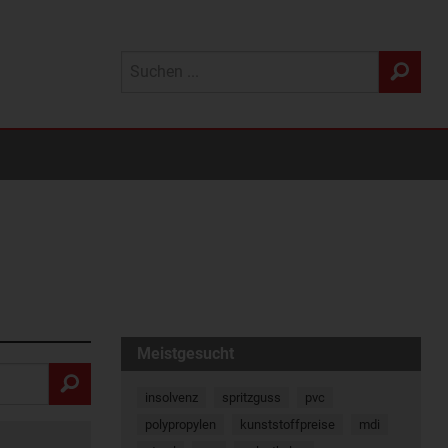
Meistgesucht
insolvenz
spritzguss
pvc
polypropylen
kunststoffpreise
mdi