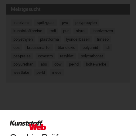
Meistgesucht
insolvenz
spritzguss
pvc
polypropylen
kunststoffpreise
mdi
pur
styrol
insolvenzen
polyethylen
plastforma
lyondellbasell
trinseo
eps
kraussmaffei
titandioxid
polyamid
tdi
pet-preise
covestro
rezyklat
polycarbonat
polyurethan
abs
dow
pe-hd
bolta-werke
westlake
pe-ld
ineos