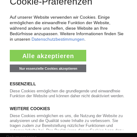
Über das KunststoffWeb
Als einer der Internet-Pioniere der Kunststoffindustrie
versorgt das KunststoffWeb bereits seit 1996 die Fach-
und Führungskräfte der Branche mit täglichen
Nachrichten rund um das Thema "Kunststoffe". Im Fokus
der Berichterstattung ist dabei die Preisentwicklung für
Kunststoffe sowie Märkte, Unternehmen, Produkte,
Material, Anwendungen und Verpackungen.
Weiterhin bietet das KunststoffWeb geeignete
Bezugsquellen für den Einkauf sowie nützlichen Service-
Informationen wie Handelsnamen und Veranstaltungen.
Nachrichten
Alle Nachrichten
Branche
Technologie