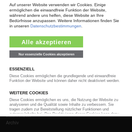
versorgt das KunststoffWeb bereits seit 1996 die Fach-
und Führungskräfte der Branche mit täglichen
Nachrichten rund um das Thema "Kunststoffe". Im Fokus
der Berichterstattung ist dabei die Preisentwicklung für
Kunststoffe sowie Märkte, Unternehmen, Produkte,
Material, Anwendungen und Verpackungen.
Weiterhin bietet das KunststoffWeb geeignete
Bezugsquellen für den Einkauf sowie nützlichen Service-
Informationen wie Handelsnamen und Veranstaltungen.
Nachrichten
Alle Nachrichten
Branche
Technologie
Polymerpreise
Insolvenzen
Archiv