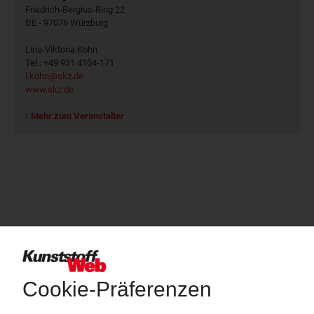
Friedrich-Bergius-Ring 22
DE - 97076 Würzburg
Lina-Viktoria Kohn
Tel.: +49 931 4104-171
l.kohn@skz.de
www.skz.de
Mehr zum Veranstalter
Über das KunststoffWeb
Als einer der Internet-Pioniere der Kunststoffindustrie