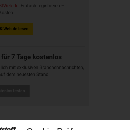
KIWeb.de
. Einfach registrieren –
Kosten.
f KIWeb.de lesen
 für 7 Tage kostenlos
glich mit exklusiven Branchennachrichten,
auf dem neuesten Stand.
stenlos testen