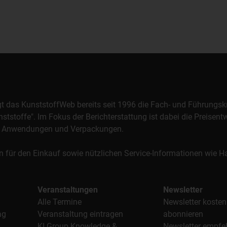
orgt das KunststoffWeb bereits seit 1996 die Fach- und Führungsk
stoffe". Im Fokus der Berichterstattung ist dabei die Preisentw
al, Anwendungen und Verpackungen.
n für den Einkauf sowie nützlichen Service-Informationen wie
Veranstaltungen
Newsletter
Alle Termine
Newsletter kosten
ag
Veranstaltung eintragen
abonnieren
KI Group Knowledge &
Newsletter empfe