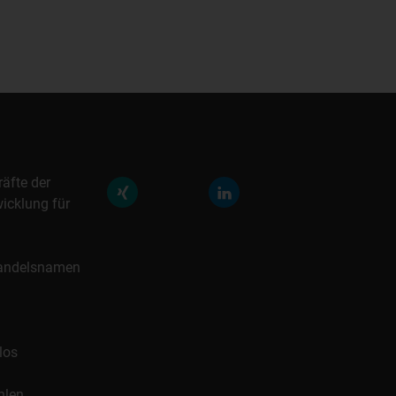
räfte der
icklung für
 Handelsnamen
los
hlen