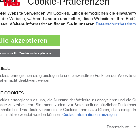
weiterleiten
 gute Geschäfte im zweiten Quartal
er hat auch Evonik im zweiten Quartal 2026 von den Marktverwerfungen p
. Erhöhte Absatzmengen und Verkaufspreise trieben den Umsatz gegenübe
-Zukaufs in Nexpoint
ering Thermoplastic Polymers“ von Sabic wird voraussichtlich Nexpoint s
menten des US-Patent- und Markenamts USPTO hervor, wonach die...
06.