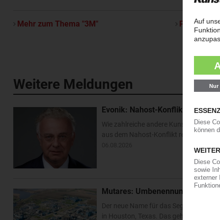
Mehr zum Thema "3M"
Per E-Mail 
Weitere Meldungen
Evonik: Nahost-Konflikt beschert
Wie zahlreiche andere Kunststofferzeug
aus dem Nahost-Konflikt resultierten
06.08.2026
Mutares: Umbenennung des Sabic
Der neue Name für das Segment „Engine
in Houston, Texas. Das geht aus Doku