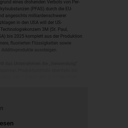
grund eines drohenden Verbots von Per-
lkylsubstanzen (PFAS) durch die EU-
d angesichts milliardenschwerer
klagen in den USA will der US-
Technologiekonzern 3M (St. Paul,
A) bis 2025 komplett aus der Produktion
mere, fluorierten Flüssigkeiten sowie
 Additivprodukte aussteigen.
will das Unternehmen die „Verwendung“
samten Produktportfolio ebenfalls bis
tellen. Mit 1,3 Mrd USD (1,17 Mrd EUR)
en Anteil von knapp 4 Prozent am
rozent.
lesen