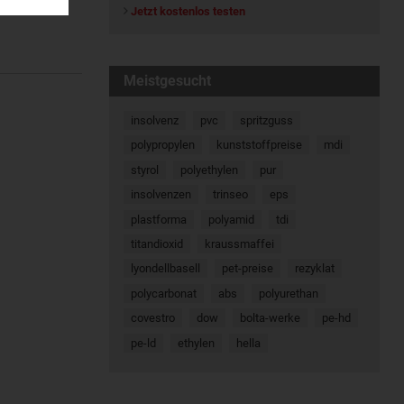
Jetzt kostenlos testen
Meistgesucht
insolvenz
pvc
spritzguss
polypropylen
kunststoffpreise
mdi
styrol
polyethylen
pur
insolvenzen
trinseo
eps
plastforma
polyamid
tdi
titandioxid
kraussmaffei
lyondellbasell
pet-preise
rezyklat
polycarbonat
abs
polyurethan
covestro
dow
bolta-werke
pe-hd
pe-ld
ethylen
hella