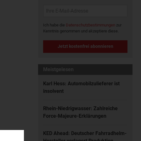
Ich habe die
Datenschutzbestimmungen
zur
Kenntnis genommen und akzeptiere diese.
Jetzt kostenfrei abonnieren
Meistgelesen
Karl Hess: Automobilzulieferer ist
insolvent
Rhein-Niedrigwasser: Zahlreiche
Force-Majeure-Erklärungen
KED Ahead: Deutscher Fahrradhelm-
Hersteller verlagert Produktion