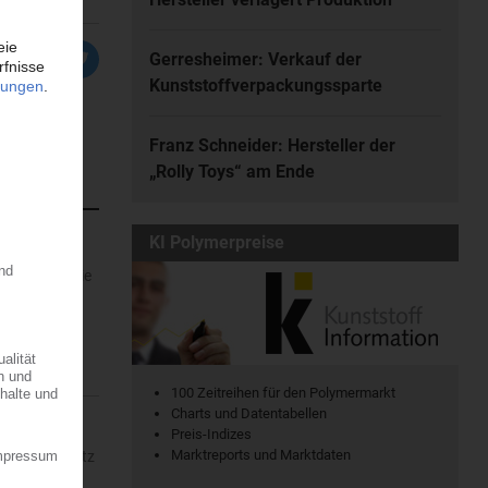
Gerresheimer: Verkauf der
Kunststoffverpackungssparte
Franz Schneider: Hersteller der
„Rolly Toys“ am Ende
KI Polymerpreise
rofitiert, die
r dem...
100 Zeitreihen für den Polymermarkt
Charts und Datentabellen
Preis-Indizes
Marktreports und Marktdaten
ein – mit Sitz
08.2026