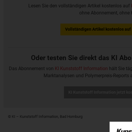
Lesen Sie den vollständigen Artikel kostenlos auf
ohne Abonnement, ohne 
Vollständigen Artikel kostenlos au
Oder testen Sie direkt das KI Abo
Das Abonnement von
KI Kunststoff Information
hält Sie tä
Marktanalysen und Polymerpreis-Reports 
KI Kunststoff Information jetzt ko
© KI – Kunststoff Information, Bad Homburg