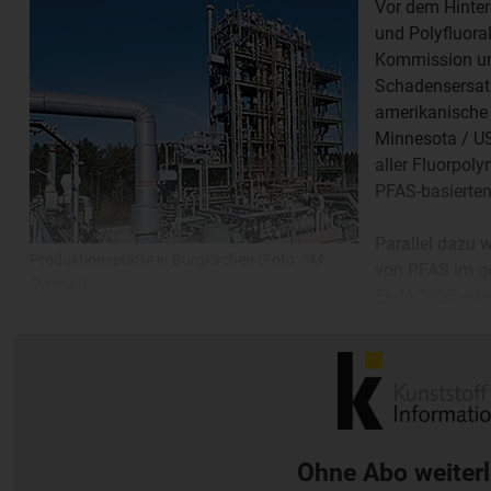
Vor dem Hinter
und Polyfluora
Kommission un
Schadensersatz
amerikanische 
Minnesota / US
aller Fluorpoly
PFAS-basierten
Parallel dazu 
Produktionsstätte in Burgkirchen (Foto: 3M
von PFAS im ge
Dyneon)
Ende 2025 eins
erzielte die PFAS-Sparte „Dyneon“ im vergangenen Jahr ein
Gesamtumsatz; die EBITDA-Marge des Bereichs lag bei 16 P
Ohne Abo weiter