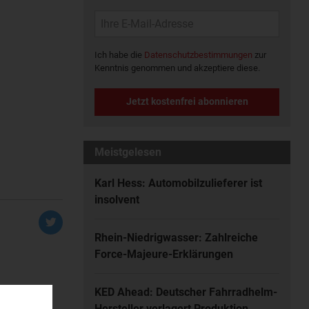
Ich habe die
Datenschutzbestimmungen
zur
Kenntnis genommen und akzeptiere diese.
Jetzt kostenfrei abonnieren
Meistgelesen
Karl Hess: Automobilzulieferer ist
insolvent
Rhein-Niedrigwasser: Zahlreiche
Force-Majeure-Erklärungen
KED Ahead: Deutscher Fahrradhelm-
Hersteller verlagert Produktion