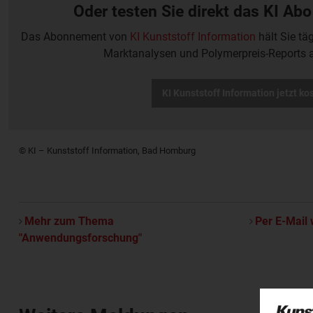
Oder testen Sie direkt das KI Abo
Das Abonnement von
KI Kunststoff Information
hält Sie tä
Marktanalysen und Polymerpreis-Reports 
KI Kunststoff Information jetzt ko
© KI – Kunststoff Information, Bad Homburg
Mehr zum Thema
Per E-Mail 
"Anwendungsforschung"