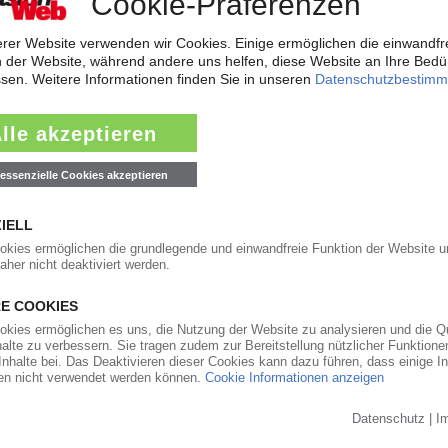
 gute Geschäfte im zweiten Quartal
er hat auch Evonik im zweiten Quartal 2026 von den Marktverwerfungen p
. Erhöhte Absatzmengen und Verkaufspreise trieben den Umsatz gegenübe
-Zukaufs in Nexpoint
ering Thermoplastic Polymers“ von Sabic wird voraussichtlich Nexpoint s
menten des US-Patent- und Markenamts USPTO hervor, wonach die...
06.