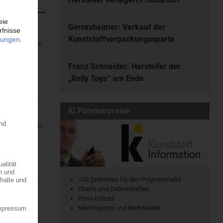
Gerresheimer: Verkauf der
Kunststoffverpackungssparte
rofitiert, die
r dem...
Franz Schneider: Hersteller der
„Rolly Toys“ am Ende
KI Polymerpreise
ein – mit Sitz
08.2026
100 Zeitreihen für den Polymermarkt
Charts und Datentabellen
Preis-Indizes
Marktreports und Marktdaten