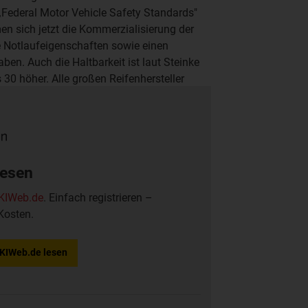
„Federal Motor Vehicle Safety Standards"
n sich jetzt die Kommerzialisierung der
e Notlaufeigenschaften sowie einen
aben. Auch die Haltbarkeit ist laut Steinke
30 höher. Alle großen Reifenhersteller
t, diese wegen mangelnder Haftung bei
nicht weitergeführt.
lesen
KIWeb.de
. Einfach registrieren –
Kosten.
f KIWeb.de lesen