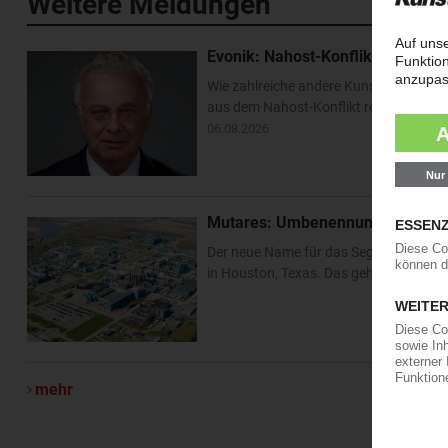
Weitere Meldungen
Evonik: Nahost-Konflikt beschert
Wie zahlreiche andere Kunststofferzeug
aus dem Nahost-Konflikt resultierten
06.08.2026
Mutares: Umbenennung des Sabic
Der neue Name für das Segment „Engine
in Houston, Texas. Das geht aus Doku
mehr