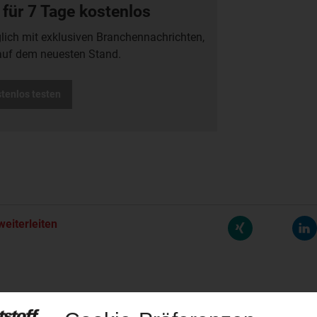
 für 7 Tage kostenlos
glich mit exklusiven Branchennachrichten,
auf dem neuesten Stand.
stenlos testen
weiterleiten