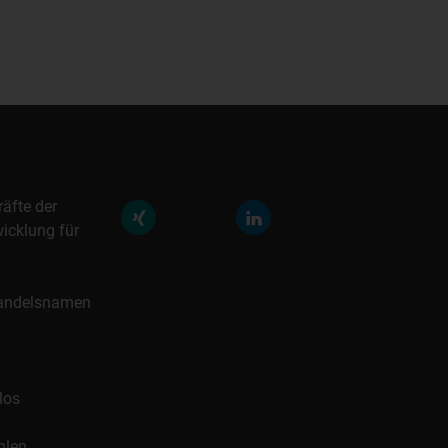
räfte der
icklung für
 Handelsnamen
los
hlen