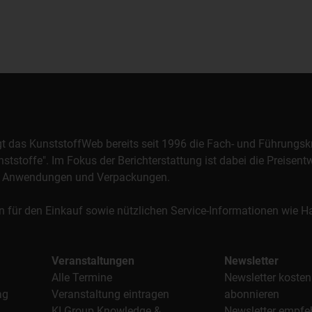
orgt das KunststoffWeb bereits seit 1996 die Fach- und Führungsk
stoffe". Im Fokus der Berichterstattung ist dabei die Preisentw
al, Anwendungen und Verpackungen.
n für den Einkauf sowie nützlichen Service-Informationen wie
Veranstaltungen
Newsletter
Alle Termine
Newsletter kosten
ag
Veranstaltung eintragen
abonnieren
KI Group Knowledge &
Newsletter empfe