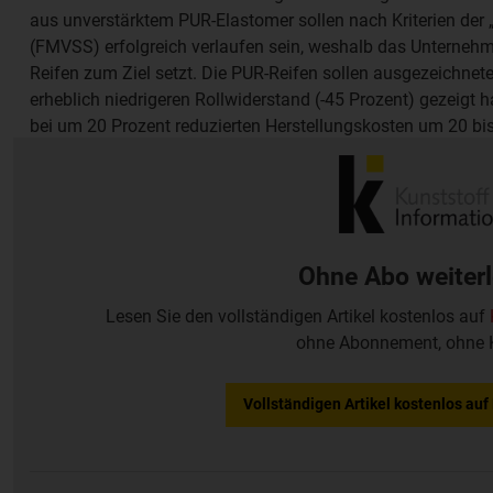
aus unverstärktem PUR-Elastomer sollen nach Kriterien der 
(FMVSS) erfolgreich verlaufen sein, weshalb das Unternehme
Reifen zum Ziel setzt. Die PUR-Reifen sollen ausgezeichnet
erheblich niedrigeren Rollwiderstand (-45 Prozent) gezeigt h
bei um 20 Prozent reduzierten Herstellungskosten um 20 bis 
haben in der Vergangenheit ähnliche Versuche durchgeführ
Nässe und dem Schmelzen des Reifens bei starkem Bremsen 
Ohne Abo weiter
Lesen Sie den vollständigen Artikel kostenlos auf
ohne Abonnement, ohne 
Vollständigen Artikel kostenlos au