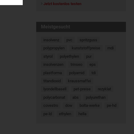
Jetzt kostenlos testen
Meistgesucht
insolvenz
pvc
spritzguss
polypropylen
kunststoffpreise
mdi
styrol
polyethylen
pur
insolvenzen
trinseo
eps
plastforma
polyamid
tdi
titandioxid
kraussmaffei
lyondellbasell
pet-preise
rezyklat
polycarbonat
abs
polyurethan
covestro
dow
bolta-werke
pe-hd
pe-ld
ethylen
hella