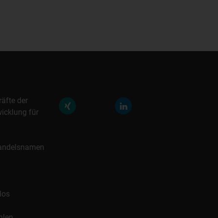
räfte der
icklung für
 Handelsnamen
los
hlen