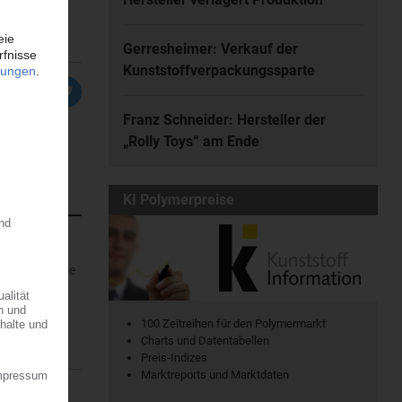
Gerresheimer: Verkauf der
Kunststoffverpackungssparte
Franz Schneider: Hersteller der
„Rolly Toys“ am Ende
KI Polymerpreise
rofitiert, die
r dem...
100 Zeitreihen für den Polymermarkt
Charts und Datentabellen
Preis-Indizes
Marktreports und Marktdaten