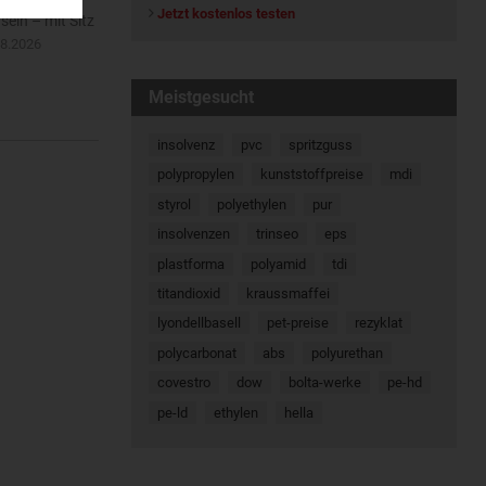
Jetzt kostenlos testen
ein – mit Sitz
08.2026
Meistgesucht
insolvenz
pvc
spritzguss
polypropylen
kunststoffpreise
mdi
styrol
polyethylen
pur
insolvenzen
trinseo
eps
plastforma
polyamid
tdi
titandioxid
kraussmaffei
lyondellbasell
pet-preise
rezyklat
polycarbonat
abs
polyurethan
covestro
dow
bolta-werke
pe-hd
pe-ld
ethylen
hella