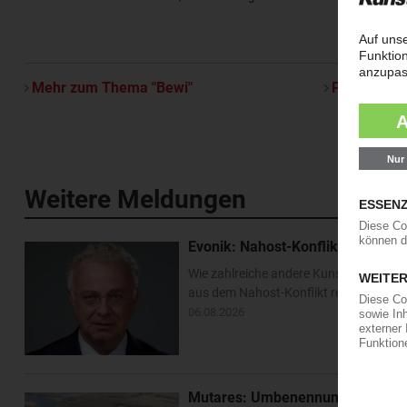
Mehr zum Thema "Bewi"
Per E-Mail 
Weitere Meldungen
Evonik: Nahost-Konflikt beschert
Wie zahlreiche andere Kunststofferzeug
aus dem Nahost-Konflikt resultierten
06.08.2026
Mutares: Umbenennung des Sabic