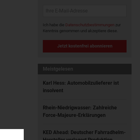
Ich habe die
Datenschutzbestimmungen
zur
Kenntnis genommen und akzeptiere diese.
Jetzt kostenfrei abonnieren
Meistgelesen
Karl Hess: Automobilzulieferer ist
insolvent
Rhein-Niedrigwasser: Zahlreiche
Force-Majeure-Erklärungen
KED Ahead: Deutscher Fahrradhelm-
Hersteller verlagert Produktion