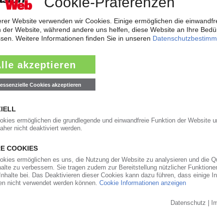
weiterleiten
 gute Geschäfte im zweiten Quartal
er hat auch Evonik im zweiten Quartal 2026 von den Marktverwerfungen p
. Erhöhte Absatzmengen und Verkaufspreise trieben den Umsatz gegenübe
-Zukaufs in Nexpoint