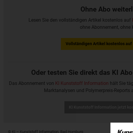
Ohne Abo weiter
Lesen Sie den vollständigen Artikel kostenlos auf
ohne Abonnement, ohne 
Vollständigen Artikel kostenlos au
Oder testen Sie direkt das KI Abo
Das Abonnement von
KI Kunststoff Information
hält Sie tä
Marktanalysen und Polymerpreis-Reports 
KI Kunststoff Information jetzt ko
© KI – Kunststoff Information, Bad Homburg