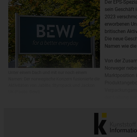
Der EPS-Spezia
sein Geschäft 
2023 verschmo
erworbenen Un
britischen Akti
Die neue Gesch
Namen wie die 
Von der Zusam
Norweger neben
Unter einem Dach und mit nur noch einem
Marktposition i
Namen: Der norwegische Konzern fusionierte die
Produktangebo
Aktivitäten von Jablite, Styropack und Jackon
Verpackungsmat
UK (Footo: Bewi)
der Leitung v
von Jablite – werde bei Forschung und Entwicklung vor al
vorantreiben und in moderne Herstellungskapazitäten invest