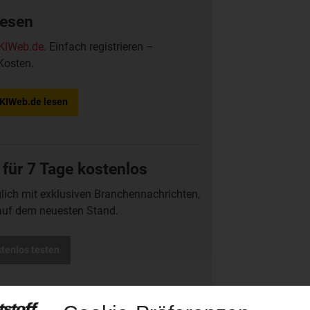
lesen
KIWeb.de
. Einfach registrieren –
Kosten.
f KIWeb.de lesen
 für 7 Tage kostenlos
glich mit exklusiven Branchennachrichten,
auf dem neuesten Stand.
stenlos testen