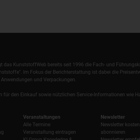
orgt das KunststoffWeb bereits seit 1996 die Fach- und Führungsk
stoffe". Im Fokus der Berichterstattung ist dabei die Preisentw
al, Anwendungen und Verpackungen.
n für den Einkauf sowie nützlichen Service-Informationen wie
Veranstaltungen
Newsletter
Alle Termine
Newsletter kosten
ag
Veranstaltung eintragen
abonnieren
KI Group Knowledge &
Newsletter empfe