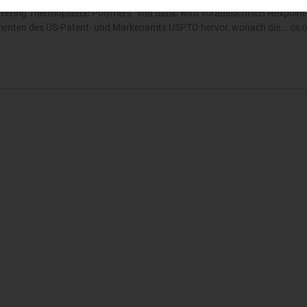
ering Thermoplastic Polymers“ von Sabic wird voraussichtlich Nexpoint s
menten des US-Patent- und Markenamts USPTO hervor, wonach die...
06.