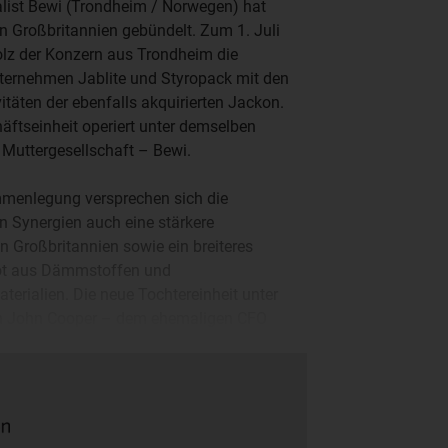
list Bewi (Trondheim / Norwegen) hat
in Großbritannien gebündelt. Zum 1. Juli
lz der Konzern aus Trondheim die
ternehmen Jablite und Styropack mit den
vitäten der ebenfalls akquirierten Jackon.
äftseinheit operiert unter demselben
Muttergesellschaft – Bewi.
menlegung versprechen sich die
 Synergien auch eine stärkere
n Großbritannien sowie ein breiteres
t aus Dämmstoffen und
erialien. Die neue Tochtereinheit unter
on John Cooper – dem ehemaligen CFO
lem das Thema Nachhaltigkeit
ieren, heißt es aus Trondheim.