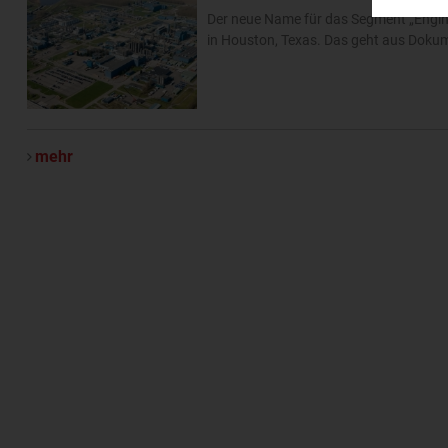
Der neue Name für das Segment „Engine
in Houston, Texas. Das geht aus Doku
mehr