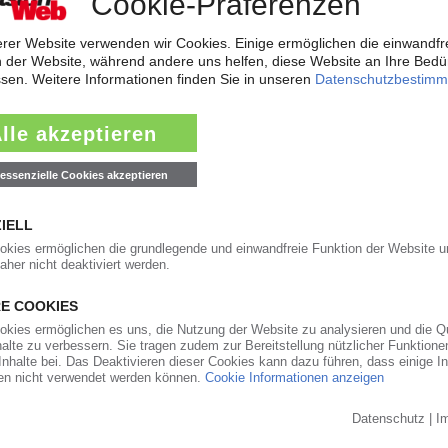
ärkt Präsenz in den USA und Asien
will der Automobilzulieferer OPmobility – die frühere Plastic Omnium – se
ndesstaat Ohio errichtet der familiengeführte Automobilzulieferer ein...
0
auft den PVC-Compoundeur Vipa
t Hexpol die geografische Präsenz sowie das Geschäft mit Compounds fü
ransaktion werde noch für das laufende dritte Quartal 2026 erwartet, teilt
nzern hebt Prognose für 2026 an