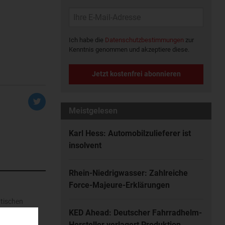
Ich habe die
Datenschutzbestimmungen
zur
Kenntnis genommen und akzeptiere diese.
Jetzt kostenfrei abonnieren
Meistgelesen
Karl Hess: Automobilzulieferer ist
insolvent
Rhein-Niedrigwasser: Zahlreiche
Force-Majeure-Erklärungen
atischen
en. Dort...
KED Ahead: Deutscher Fahrradhelm-
Hersteller verlagert Produktion