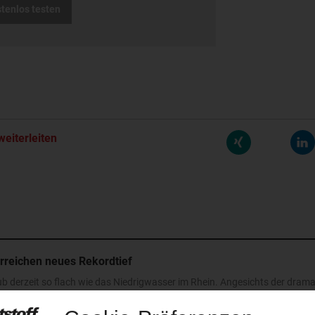
stenlos testen
weiterleiten
rreichen neues Rekordtief
aub derzeit so flach wie das Niedrigwasser im Rhein. Angesichts der dram
t der frisch gekürte Bundesverkehrsminister zur Konferenz nach Bonn gelad