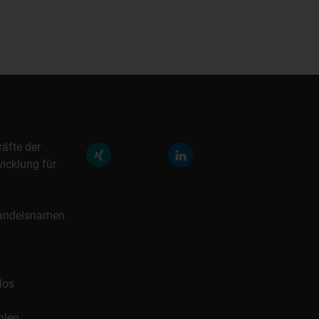
räfte der
icklung für
 Handelsnamen
los
hlen