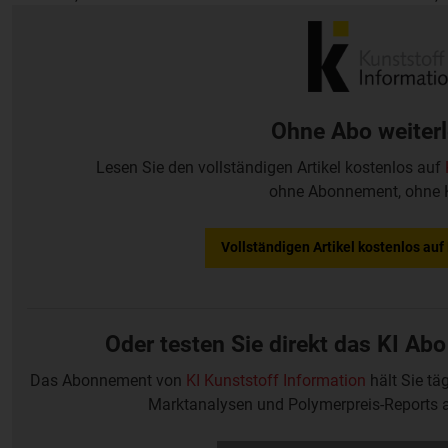
Anlage, die laut Hersteller mit demselben Schneckendurchm
kann als ein herkömmlicher Extruder mit glattem Zylinder.
Ohne Abo weiter
Lesen Sie den vollständigen Artikel kostenlos auf
ohne Abonnement, ohne 
Vollständigen Artikel kostenlos au
Oder testen Sie direkt das KI Abo
Das Abonnement von
KI Kunststoff Information
hält Sie tä
Marktanalysen und Polymerpreis-Reports 