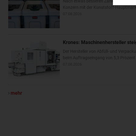
Nach etwas besseren Zahlen im zweite
Konzern mit der Kunststoff-Hauptmarke
07.08.2026
Krones: Maschinenhersteller ste
Der Hersteller von Abfüll- und Verpa
beim Auftragseingang von 5,3 Prozent –
07.08.2026
mehr