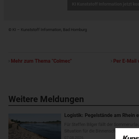
KI Kunststoff Information jetzt ko
© KI – Kunststoff Information, Bad Homburg
Mehr zum Thema "Colmec"
Per E-Mail 
Weitere Meldungen
Logistik: Pegelstände am Rhein e
Für Steffen Bilger fällt der Sommerurl
Situation für die Binnenschifffahrt ha
07.08.2026