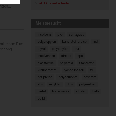
ehoben. Der
Jetzt kostenlos testen
tten...
Meistgesucht
insolvenz
pvc
spritzguss
polypropylen
kunststoffpreise
mdi
mit einem Plus
styrol
polyethylen
pur
eingang...
insolvenzen
trinseo
eps
plastforma
polyamid
titandioxid
kraussmaffei
lyondellbasell
tdi
pet-preise
polycarbonat
covestro
abs
rezyklat
dow
polyurethan
pe-hd
bolta-werke
ethylen
hella
pe-ld