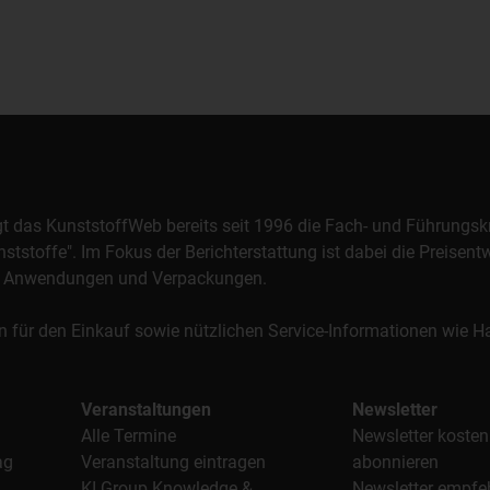
orgt das KunststoffWeb bereits seit 1996 die Fach- und Führungsk
stoffe". Im Fokus der Berichterstattung ist dabei die Preisentw
al, Anwendungen und Verpackungen.
n für den Einkauf sowie nützlichen Service-Informationen wie
Veranstaltungen
Newsletter
Alle Termine
Newsletter kosten
ag
Veranstaltung eintragen
abonnieren
KI Group Knowledge &
Newsletter empfe