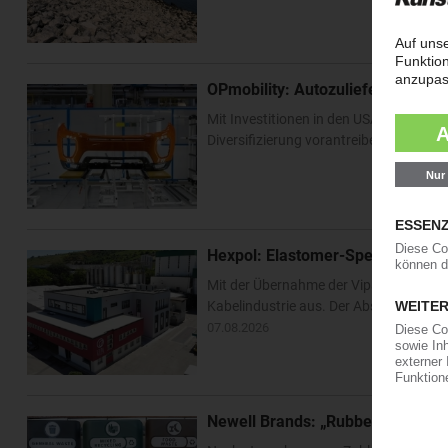
OPmobility: Autozulieferer verst
Mit Investitionen in den USA und Asien 
Diversifizierung vorantreiben. Im US-Bu
Hexpol: Elastomer-Spezialist k
Mit der Übernahme der Vipa Group bau
Kabelindustrie aus. Der Abschluss der T
07.08.2026
Newell Brands: „Rubbermaid“-Ko