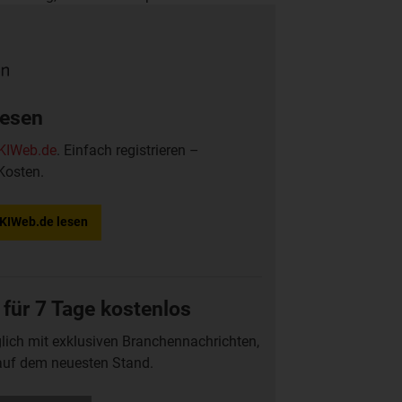
esser bis zu 40 Prozent mehr produzieren
lesen
KIWeb.de
. Einfach registrieren –
Kosten.
f KIWeb.de lesen
 für 7 Tage kostenlos
glich mit exklusiven Branchennachrichten,
auf dem neuesten Stand.