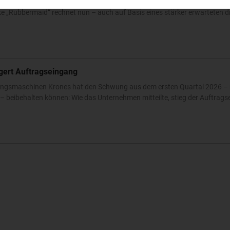
n Quartal 2026 hat Newell Brands die Prognose für das Gesamtjahr ang
 „Rubbermaid“ rechnet nun – auch auf Basis eines stärker erwarteten dri
igert Auftragseingang
ckungsmaschinen Krones hat den Schwung aus dem ersten Quartal 2026 – 
 beibehalten können: Wie das Unternehmen mitteilte, stieg der Auftrags