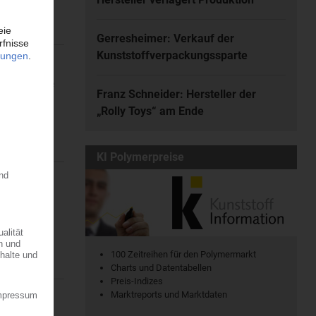
Gerresheimer: Verkauf der
Kunststoffverpackungssparte
ine regionale
Franz Schneider: Hersteller der
7.08.2026
„Rolly Toys“ am Ende
KI Polymerpreise
r die
 der...
100 Zeitreihen für den Polymermarkt
Charts und Datentabellen
Preis-Indizes
Marktreports und Marktdaten