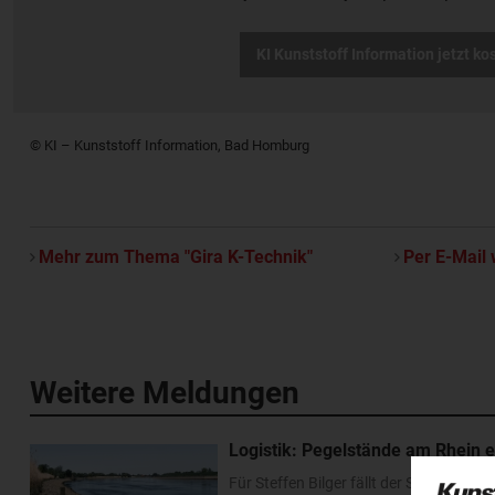
KI Kunststoff Information jetzt ko
© KI – Kunststoff Information, Bad Homburg
Mehr zum Thema "Gira K-Technik"
Per E-Mail 
Weitere Meldungen
Logistik: Pegelstände am Rhein e
Für Steffen Bilger fällt der Sommerurl