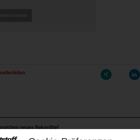
stenlos testen
weiterleiten
rreichen neues Rekordtief
aub derzeit so flach wie das Niedrigwasser im Rhein. Angesichts der dram