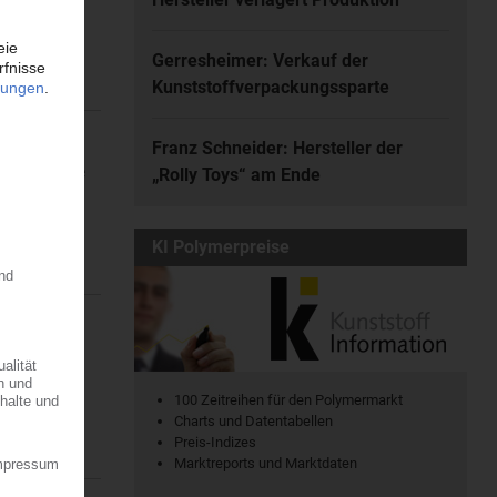
en. Dort...
Gerresheimer: Verkauf der
Kunststoffverpackungssparte
Franz Schneider: Hersteller der
ine regionale
„Rolly Toys“ am Ende
7.08.2026
KI Polymerpreise
r die
 der...
100 Zeitreihen für den Polymermarkt
Charts und Datentabellen
Preis-Indizes
Marktreports und Marktdaten