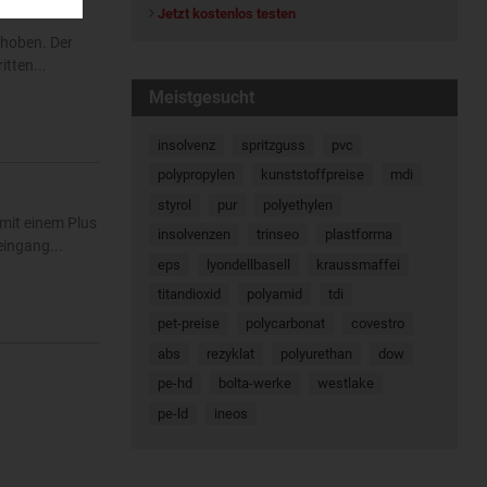
Jetzt kostenlos testen
ehoben. Der
tten...
Meistgesucht
insolvenz
spritzguss
pvc
polypropylen
kunststoffpreise
mdi
styrol
pur
polyethylen
mit einem Plus
insolvenzen
trinseo
plastforma
eingang...
eps
lyondellbasell
kraussmaffei
titandioxid
polyamid
tdi
pet-preise
polycarbonat
covestro
abs
rezyklat
polyurethan
dow
pe-hd
bolta-werke
westlake
pe-ld
ineos