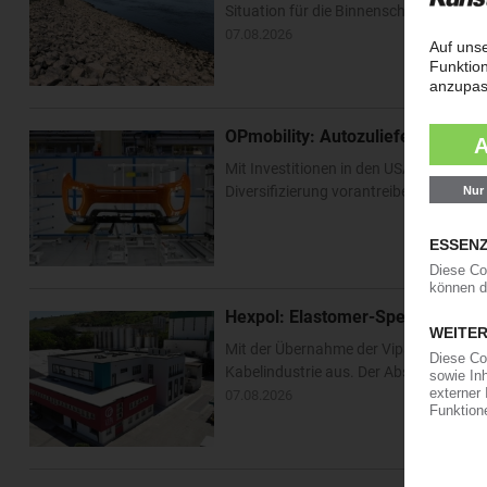
Situation für die Binnenschifffahrt ha
07.08.2026
OPmobility: Autozulieferer verst
Mit Investitionen in den USA und Asien 
Diversifizierung vorantreiben. Im US-Bu
Hexpol: Elastomer-Spezialist k
Mit der Übernahme der Vipa Group bau
Kabelindustrie aus. Der Abschluss der T
07.08.2026