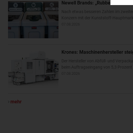
Newell Brands: „Rubbermaid“-Ko
Nach etwas besseren Zahlen im zweite
Konzern mit der Kunststoff-Hauptmarke
07.08.2026
Krones: Maschinenhersteller ste
Der Hersteller von Abfüll- und Verpa
beim Auftragseingang von 5,3 Prozent –
07.08.2026
mehr