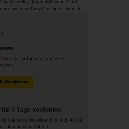
eschäftsfelds "Kunststofftechnik" hat
lationssysteme Gira, Giersiepen, einen der
), Hannover, erhalten. Kommentar der
lesen
KIWeb.de
. Einfach registrieren –
Kosten.
f KIWeb.de lesen
 für 7 Tage kostenlos
glich mit exklusiven Branchennachrichten,
auf dem neuesten Stand.