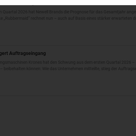
nzern hebt Prognose für 2026 an
n Quartal 2026 hat Newell Brands die Prognose für das Gesamtjahr ang
 „Rubbermaid“ rechnet nun – auch auf Basis eines stärker erwarteten dri
igert Auftragseingang
ckungsmaschinen Krones hat den Schwung aus dem ersten Quartal 2026 – 
 beibehalten können: Wie das Unternehmen mitteilte, stieg der Auftrags