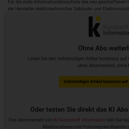
Für die erste Informationsbroschüre des neu geschaffenen G
der Hersteller elektrotechnischer Gebäude- und Elektroinstal
15 "Silver Awards" der International Forum Design GmbH (IF
Jury: "Glasklare Informationen, sehr gute Fotos".
Ohne Abo weiter
Lesen Sie den vollständigen Artikel kostenlos auf
ohne Abonnement, ohne 
Vollständigen Artikel kostenlos au
Oder testen Sie direkt das KI Abo
Das Abonnement von
KI Kunststoff Information
hält Sie tä
Marktanalysen und Polymerpreis-Reports 