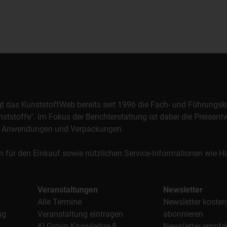
orgt das KunststoffWeb bereits seit 1996 die Fach- und Führungsk
stoffe". Im Fokus der Berichterstattung ist dabei die Preisentw
al, Anwendungen und Verpackungen.
n für den Einkauf sowie nützlichen Service-Informationen wie
Veranstaltungen
Newsletter
Alle Termine
Newsletter kosten
ag
Veranstaltung eintragen
abonnieren
KI Group Knowledge &
Newsletter empfe