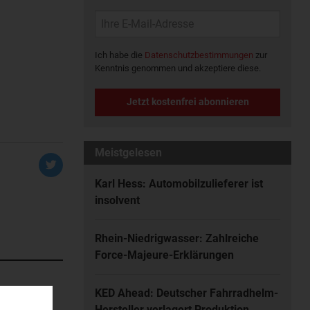
Ich habe die
Datenschutzbestimmungen
zur
Kenntnis genommen und akzeptiere diese.
Jetzt kostenfrei abonnieren
Meistgelesen
Karl Hess: Automobilzulieferer ist
insolvent
Rhein-Niedrigwasser: Zahlreiche
Force-Majeure-Erklärungen
KED Ahead: Deutscher Fahrradhelm-
atischen
Hersteller verlagert Produktion