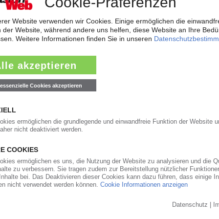
t der frisch gekürte Bundesverkehrsminister zur Konferenz nach Bonn gelad
ärkt Präsenz in den USA und Asien
will der Automobilzulieferer OPmobility – die frühere Plastic Omnium – se
ndesstaat Ohio errichtet der familiengeführte Automobilzulieferer ein...
0
auft den PVC-Compoundeur Vipa
t Hexpol die geografische Präsenz sowie das Geschäft mit Compounds fü
ransaktion werde noch für das laufende dritte Quartal 2026 erwartet, teilt