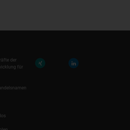
räfte der
icklung für
 Handelsnamen
los
hlen