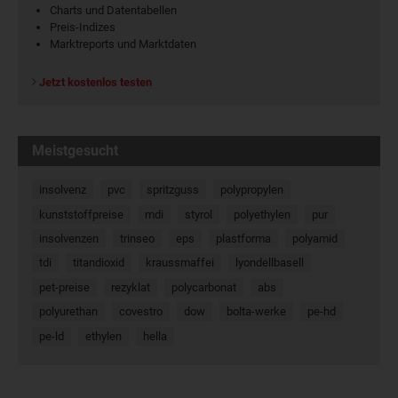
Charts und Datentabellen
Preis-Indizes
Marktreports und Marktdaten
Jetzt kostenlos testen
Meistgesucht
insolvenz
pvc
spritzguss
polypropylen
kunststoffpreise
mdi
styrol
polyethylen
pur
insolvenzen
trinseo
eps
plastforma
polyamid
tdi
titandioxid
kraussmaffei
lyondellbasell
pet-preise
rezyklat
polycarbonat
abs
polyurethan
covestro
dow
bolta-werke
pe-hd
pe-ld
ethylen
hella