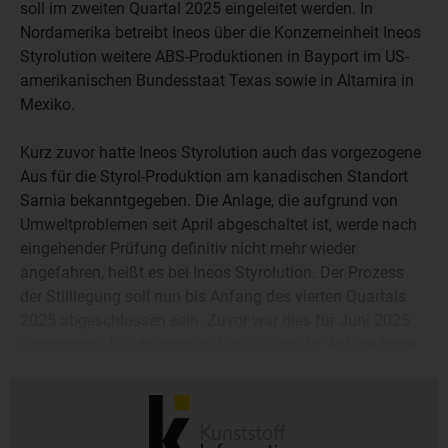
soll im zweiten Quartal 2025 eingeleitet werden. In
Nordamerika betreibt Ineos über die Konzerneinheit Ineos
Styrolution weitere ABS-Produktionen in Bayport im US-
amerikanischen Bundesstaat Texas sowie in Altamira in
Mexiko.
Kurz zuvor hatte Ineos Styrolution auch das vorgezogene
Aus für die Styrol-Produktion am kanadischen Standort
Sarnia bekanntgegeben. Die Anlage, die aufgrund von
Umweltproblemen seit April abgeschaltet ist, werde nach
eingehender Prüfung definitiv nicht mehr wieder
angefahren, heißt es bei Ineos Styrolution. Der Prozess
der Stilllegung soll nun bis Anfang des vierten Quartals
2025 abgeschlossen sein. Zuvor war dies für Juni 2025
vorgesehen. Die dauerhafte Schließung der Anlage hatte
Ineos Styrolution gleichfalls mit der mangelnden
wirtschaftlichen Auskömmlichkeit begründet.