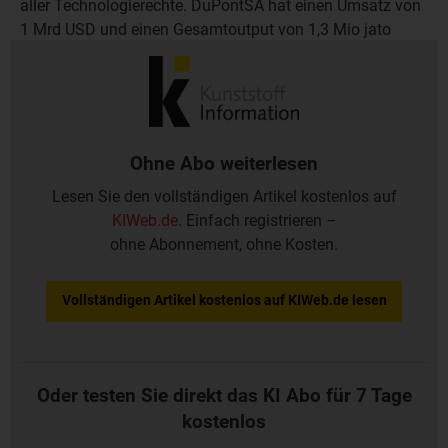
aller Technologierechte. DuPontSA hat einen Umsatz von
1 Mrd USD und einen Gesamtoutput von 1,3 Mio jato
verschiedener Produkte in der Polyester-Strecke, davon
fast 300.000 jato PET-Granulat.
Ohne Abo weiterlesen
Lesen Sie den vollständigen Artikel kostenlos auf
KIWeb.de
. Einfach registrieren –
ohne Abonnement, ohne Kosten.
Vollständigen Artikel kostenlos auf KIWeb.de lesen
Oder testen Sie direkt das KI Abo für 7 Tage
kostenlos