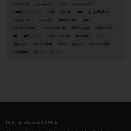
insolvenz
spritzguss
pvc
polypropylen
kunststoffpreise
mdi
styrol
pur
polyethylen
insolvenzen
trinseo
plastforma
eps
lyondellbasell
kraussmaffei
titandioxid
polyamid
tdi
pet-preise
polycarbonat
covestro
abs
rezyklat
polyurethan
dow
pe-hd
bolta-werke
westlake
pe-ld
ineos
Über das KunststoffWeb