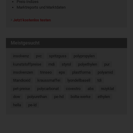
Preis-Indizes
Marktreports und Marktdaten
Jetzt kostenlos testen
Meistgesucht
insolvenz
pvc
spritzguss
polypropylen
kunststoffpreise
mdi
styrol
polyethylen
pur
insolvenzen
trinseo
eps
plastforma
polyamid
titandioxid
kraussmaffei
lyondellbasell
tdi
pet-preise
polycarbonat
covestro
abs
rezyklat
dow
polyurethan
pe-hd
bolta-werke
ethylen
hella
pe-ld