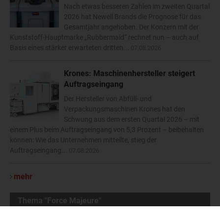
Nach etwas besseren Zahlen im zweiten Quartal
2026 hat Newell Brands die Prognose für das
Gesamtjahr angehoben. Der Konzern mit der
Kunststoff-Hauptmarke „Rubbermaid“ rechnet nun – auch auf
Basis eines stärker erwarteten dritten...
07.08.2026
Krones: Maschinenhersteller steigert
Auftragseingang
Der Hersteller von Abfüll- und
Verpackungsmaschinen Krones hat den
Schwung aus dem ersten Quartal 2026 – mit
einem Plus beim Auftragseingang von 5,3 Prozent – beibehalten
können: Wie das Unternehmen mitteilte, stieg der
Auftragseingang...
07.08.2026
mehr
Thema "Force Majeure"