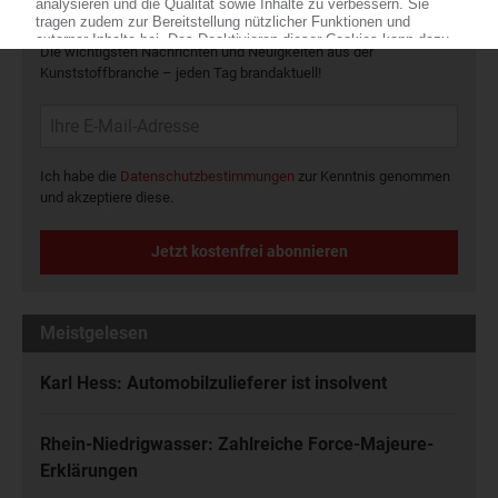
Die wichtigsten Nachrichten und Neuigkeiten aus der
Kunststoffbranche – jeden Tag brandaktuell!
Ich habe die
Datenschutzbestimmungen
zur Kenntnis genommen
und akzeptiere diese.
Jetzt kostenfrei abonnieren
Meistgelesen
Karl Hess: Automobilzulieferer ist insolvent
Rhein-Niedrigwasser: Zahlreiche Force-Majeure-
Erklärungen