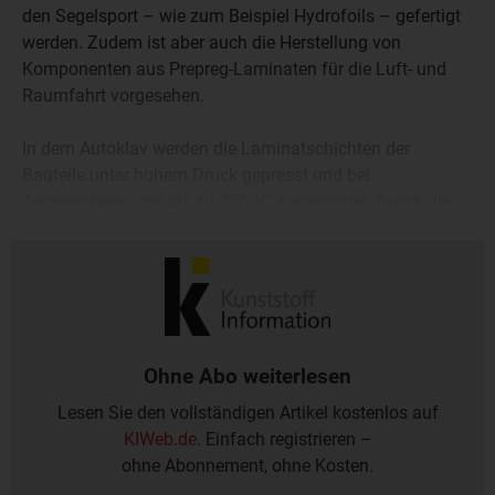
den Segelsport – wie zum Beispiel Hydrofoils – gefertigt
werden. Zudem ist aber auch die Herstellung von
Komponenten aus Prepreg-Laminaten für die Luft- und
Raumfahrt vorgesehen.
In dem Autoklav werden die Laminatschichten der
Bauteile unter hohem Druck gepresst und bei
Temperaturen von bis zu 250 °C ausgehärtet. Durch die
Evakuierung des Bauteils werden eingeschlossene Luft
und Prozessgase entzogen.
Ohne Abo weiterlesen
Lesen Sie den vollständigen Artikel kostenlos auf
KIWeb.de
. Einfach registrieren –
ohne Abonnement, ohne Kosten.