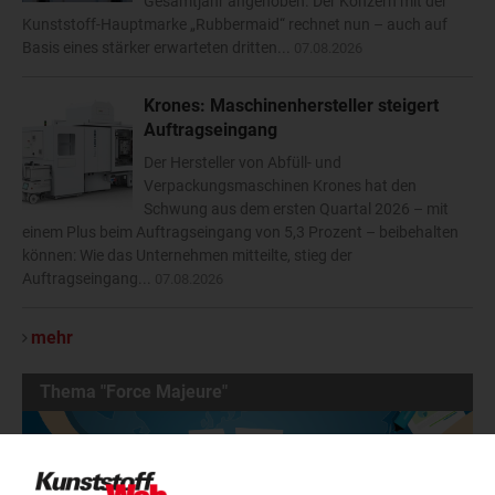
Gesamtjahr angehoben. Der Konzern mit der
Kunststoff-Hauptmarke „Rubbermaid“ rechnet nun – auch auf
Basis eines stärker erwarteten dritten...
07.08.2026
Krones: Maschinenhersteller steigert
Auftragseingang
Der Hersteller von Abfüll- und
Verpackungsmaschinen Krones hat den
Schwung aus dem ersten Quartal 2026 – mit
einem Plus beim Auftragseingang von 5,3 Prozent – beibehalten
können: Wie das Unternehmen mitteilte, stieg der
Auftragseingang...
07.08.2026
mehr
Thema "Force Majeure"