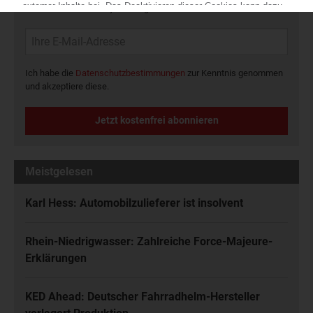
Kunststoffbranche – jeden Tag brandaktuell!
Ich habe die
Datenschutzbestimmungen
zur Kenntnis genommen
und akzeptiere diese.
Jetzt kostenfrei abonnieren
Meistgelesen
Karl Hess: Automobilzulieferer ist insolvent
Rhein-Niedrigwasser: Zahlreiche Force-Majeure-
Erklärungen
KED Ahead: Deutscher Fahrradhelm-Hersteller