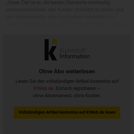
„Unser Ziel ist es, die beiden Standorte nachhaltig
weiterzuentwickeln, den Kunden Stabilität zu bieten und
den Mitarbeitenden eine langfristige Perspektive zu
geben“, erklärten Swissplast-CEO Ninyan Bieri und dessen
Vater, der Firmengründer und Verwaltungsratschef Barac
Bieri.
Ohne Abo weiterlesen
Lesen Sie den vollständigen Artikel kostenlos auf
KIWeb.de
. Einfach registrieren –
ohne Abonnement, ohne Kosten.
Vollständigen Artikel kostenlos auf KIWeb.de lesen