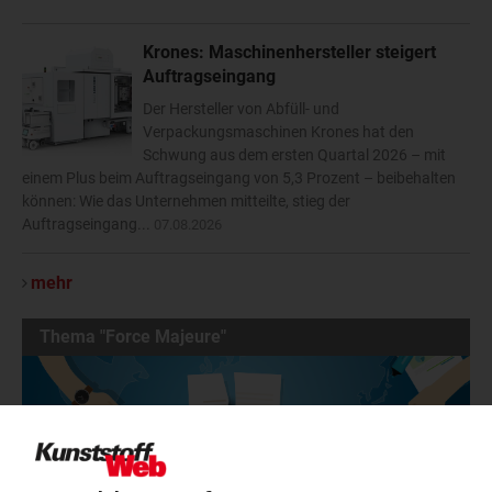
Krones: Maschinenhersteller steigert
Auftragseingang
Der Hersteller von Abfüll- und
Verpackungsmaschinen Krones hat den
Schwung aus dem ersten Quartal 2026 – mit
einem Plus beim Auftragseingang von 5,3 Prozent – beibehalten
können: Wie das Unternehmen mitteilte, stieg der
Auftragseingang...
07.08.2026
mehr
Thema "Force Majeure"