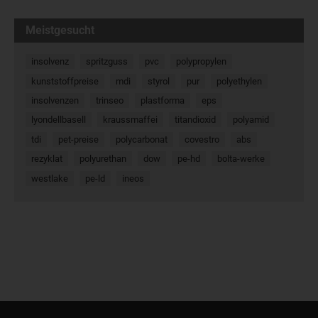
Meistgesucht
insolvenz
spritzguss
pvc
polypropylen
kunststoffpreise
mdi
styrol
pur
polyethylen
insolvenzen
trinseo
plastforma
eps
lyondellbasell
kraussmaffei
titandioxid
polyamid
tdi
pet-preise
polycarbonat
covestro
abs
rezyklat
polyurethan
dow
pe-hd
bolta-werke
westlake
pe-ld
ineos