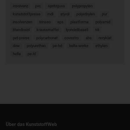
insolvenz
pvc
spritzguss
polypropylen
kunststoffpreise
mdi
styrol
polyethylen
pur
insolvenzen
trinseo
eps
plastforma
polyamid
titandioxid
kraussmaffei
lyondellbasell
tdi
pet-preise
polycarbonat
covestro
abs
rezyklat
dow
polyurethan
pe-hd
bolta-werke
ethylen
hella
pe-ld
Über das KunststoffWeb