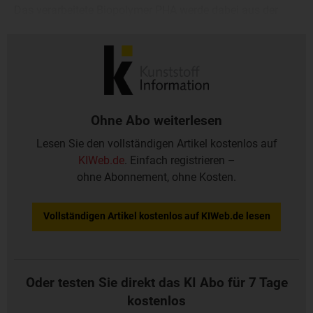
Das verarbeitete Biopolymer PHA werde dabei aus der
Fermentation von Rapsöl gewonnen, sagte Michael
Winters, President von WinCup.
Ohne Abo weiterlesen
Lesen Sie den vollständigen Artikel kostenlos auf
KIWeb.de
. Einfach registrieren –
ohne Abonnement, ohne Kosten.
Vollständigen Artikel kostenlos auf KIWeb.de lesen
Oder testen Sie direkt das KI Abo für 7 Tage
kostenlos