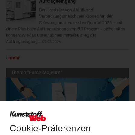
Auftragseingang
Der Hersteller von Abfüll- und
Verpackungsmaschinen Krones hat den
Schwung aus dem ersten Quartal 2026 – mit
einem Plus beim Auftragseingang von 5,3 Prozent – beibehalten
können: Wie das Unternehmen mitteilte, stieg der
Auftragseingang...
07.08.2026
mehr
Thema "Force Majeure"
Force Majeure in der Kunststoffindustrie
Fragen und Antworten: Was Kunst­stoff­verarbeiter wissen müssen,