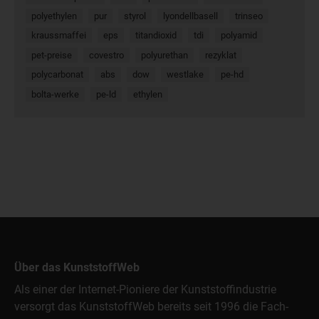
polyethylen
pur
styrol
lyondellbasell
trinseo
kraussmaffei
eps
titandioxid
tdi
polyamid
pet-preise
covestro
polyurethan
rezyklat
polycarbonat
abs
dow
westlake
pe-hd
bolta-werke
pe-ld
ethylen
Über das KunststoffWeb
Als einer der Internet-Pioniere der Kunststoffindustrie
versorgt das KunststoffWeb bereits seit 1996 die Fach-