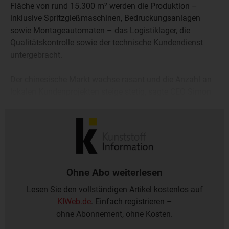
Fläche von rund 15.300 m² werden die Produktion –
inklusive Spritzgießmaschinen, Bedruckungsanlagen
sowie Montageautomaten – das Logistiklager, die
Qualitätskontrolle sowie der technische Kundendienst
untergebracht.
Der chinesische Markt wachse rasant und die Anzahl an
lokalen Kundenprojekten steige stetig, sagte CEO Simon
Michel: „Wir verschieben keine Kapazitäten aus Europa,
sondern erweitern sie.“
Ohne Abo weiterlesen
Lesen Sie den vollständigen Artikel kostenlos auf
KIWeb.de
. Einfach registrieren –
ohne Abonnement, ohne Kosten.