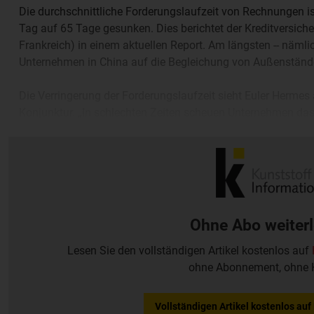
Die durchschnittliche Forderungslaufzeit von Rechnungen i
Tag auf 65 Tage gesunken. Dies berichtet der Kreditversiche
Frankreich) in einem aktuellen Report. Am längsten -- nämli
Unternehmen in China auf die Begleichung von Außenständ
Die Verringerung der Forderungslaufzeit sieht Euler Hermes a
Konjunktur. „In schlechten Zeiten scheuen Unternehmen das
bringen lieber ihre Schäfchen ins Trockene“, erklärt Ron va
Deutschland, Österreich und der Schweiz.
Ohne Abo weiter
Lesen Sie den vollständigen Artikel kostenlos auf
ohne Abonnement, ohne 
Vollständigen Artikel kostenlos au