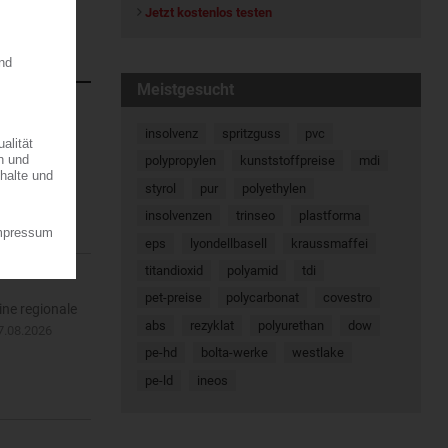
Jetzt kostenlos testen
Meistgesucht
insolvenz
spritzguss
pvc
atischen
polypropylen
kunststoffpreise
mdi
en. Dort...
styrol
pur
polyethylen
insolvenzen
trinseo
plastforma
eps
lyondellbasell
kraussmaffei
titandioxid
polyamid
tdi
pet-preise
polycarbonat
covestro
ine regionale
abs
rezyklat
polyurethan
dow
7.08.2026
pe-hd
bolta-werke
westlake
pe-ld
ineos