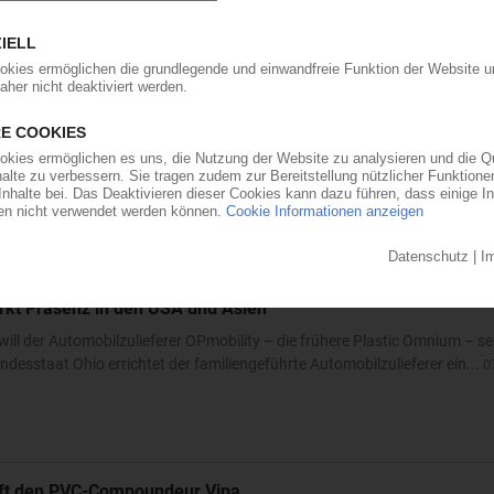
rreichen neues Rekordtief
aub derzeit so flach wie das Niedrigwasser im Rhein. Angesichts der dram
t der frisch gekürte Bundesverkehrsminister zur Konferenz nach Bonn gelad
ärkt Präsenz in den USA und Asien
will der Automobilzulieferer OPmobility – die frühere Plastic Omnium – se
ndesstaat Ohio errichtet der familiengeführte Automobilzulieferer ein...
0
auft den PVC-Compoundeur Vipa