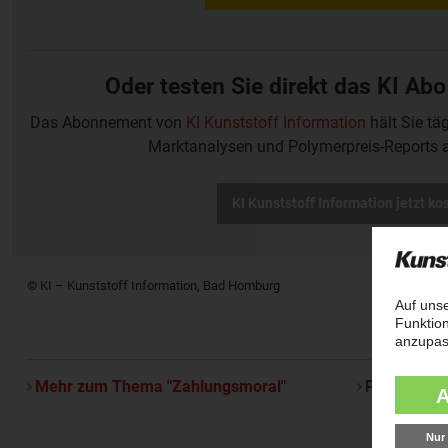
Oder testen Sie direkt das KI Abo
Das Abonnement von
KI Kunststoff Information
hält Sie tä
Marktanalysen und Polymerpreis-Reports 
KI Kunststoff Information jetzt ko
© KI – Kunststoff Information, Bad Homburg
Mehr zum Thema "Zahlungsmoral"
Per E-Mail 