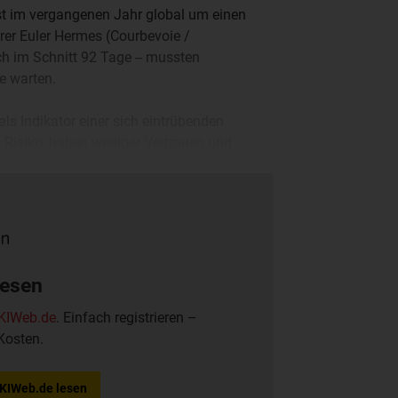
st im vergangenen Jahr global um einen
rer Euler Hermes (Courbevoie /
ch im Schnitt 92 Tage -- mussten
e warten.
ls Indikator einer sich eintrübenden
 Risiko, haben weniger Vertrauen und
n het Hof, CEO von Euler Hermes in
lesen
KIWeb.de
. Einfach registrieren –
Kosten.
f KIWeb.de lesen