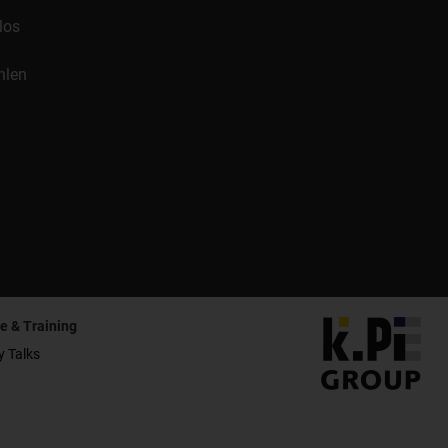
los
hlen
e & Training
y Talks