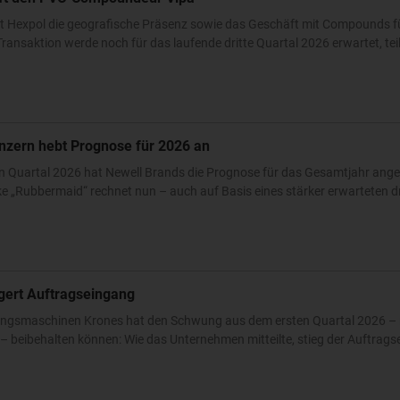
t Hexpol die geografische Präsenz sowie das Geschäft mit Compounds fü
ransaktion werde noch für das laufende dritte Quartal 2026 erwartet, teilt
nzern hebt Prognose für 2026 an
n Quartal 2026 hat Newell Brands die Prognose für das Gesamtjahr ang
 „Rubbermaid“ rechnet nun – auch auf Basis eines stärker erwarteten dri
igert Auftragseingang
ckungsmaschinen Krones hat den Schwung aus dem ersten Quartal 2026 – 
 beibehalten können: Wie das Unternehmen mitteilte, stieg der Auftrags