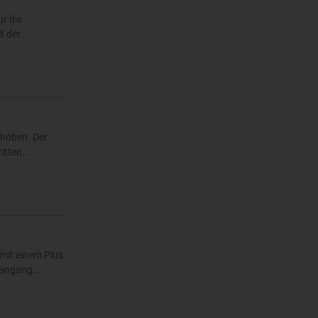
r die
 der...
ehoben. Der
tten...
mit einem Plus
eingang...