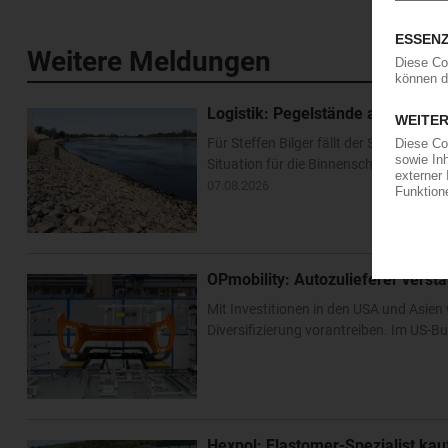
Weitere Meldungen
Logistik: Pegelstände am Rhein e
Für Steffen Bilger fällt der Sommerurl
Situation für die Binnenschifffahrt ha
07.08.2026
OPmobility: Autozulieferer verst
Mit Investitionen in den USA und Asien 
Diversifizierung vorantreiben. Im US-Bu
Hexpol: Elastomer-Spezialist k