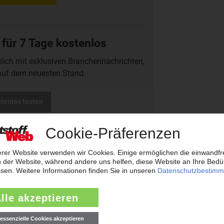
 für 7 Tage kostenlos
glich mit exklusiven Branchennachrichten,
auf dem neuesten Stand.
stenlos testen
weiterleiten