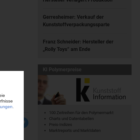
Gerresheimer: Verkauf der
Kunststoffverpackungssparte
Franz Schneider: Hersteller der
„Rolly Toys“ am Ende
KI Polymerpreise
100 Zeitreihen für den Polymermarkt
Charts und Datentabellen
Preis-Indizes
Marktreports und Marktdaten