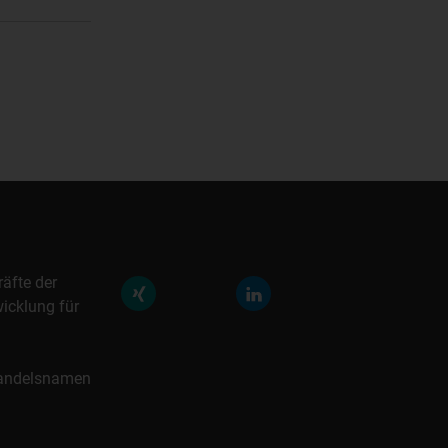
räfte der
icklung für
 Handelsnamen