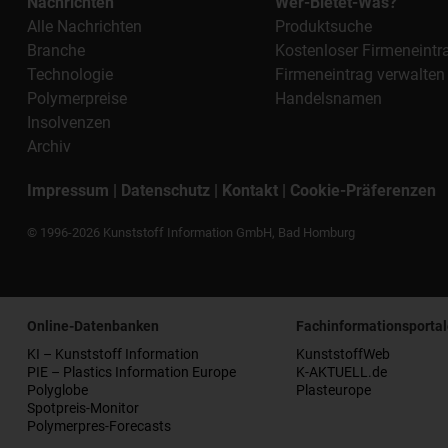
Nachrichten
Wer-Bietet-Was?
Alle Nachrichten
Produktsuche
Branche
Kostenloser Firmeneintr
Technologie
Firmeneintrag verwalten
Polymerpreise
Handelsnamen
Insolvenzen
Archiv
Impressum
|
Datenschutz
|
Kontakt
|
Cookie-Präferenzen
© 1996-2026 Kunststoff Information GmbH, Bad Homburg
Online-Datenbanken
Fachinformationsportal
KI – Kunststoff Information
KunststoffWeb
PIE – Plastics Information Europe
K-AKTUELL.de
Polyglobe
Plasteurope
Spotpreis-Monitor
Polymerpres-Forecasts