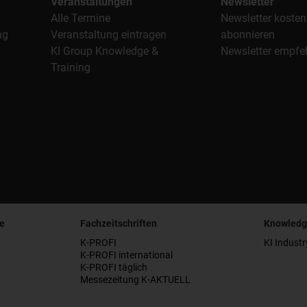
Veranstaltungen
Newsletter
Alle Termine
Newsletter kosten
ag
Veranstaltung eintragen
abonnieren
KI Group Knowledge &
Newsletter empfe
Training
e
Fachzeitschriften
Knowledg
K-PROFI
KI Industr
K-PROFI international
K-PROFI täglich
Messezeitung K-AKTUELL