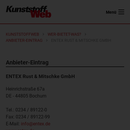
Menü
KUNSTSTOFFWEB
WER-BIETET-WAS?
ANBIETER-EINTRAG
ENTEX RUST & MITSCHKE GMBH
Anbieter-Eintrag
ENTEX Rust & Mitschke GmbH
Heinrichstraße 67a
DE - 44805
Bochum
Tel.:
0234 / 89122-0
Fax:
0234 / 89122-99
E-Mail:
info@entex.de