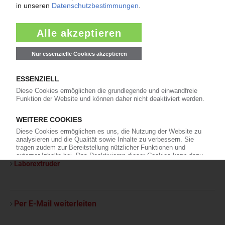
Andere Extrusionsanlagen
Extrusionsanlagen für Flachfolien und Platten
Extrusionsanlagen für Kautschuk
Andere Maschinen zum Herstellen von Schaumstoffen und
Schaumstoffteilen
Andere Ausrüstungen zum Aufbereiten, Recycling
Aufbereitungsanlagen
Compoundieranlagen
Randstreifenaufbereitungsanlagen
Recyclinganlagen
Beschichtungsanlagen
Analyse-, Mess- und Prüfgeräte, einschl. Zubehör
Laborextruder
Per E-Mail weiterleiten