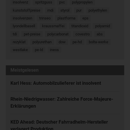
insolvenz
spritzguss
pvc
polypropylen
kunststoffpreise
mdi
styrol
pur
polyethylen
insolvenzen
trinseo
plastforma
eps
lyondellbasell
kraussmaffei
titandioxid
polyamid
tdi
pet-preise
polycarbonat
covestro
abs
rezyklat
polyurethan
dow
pe-hd
bolta-werke
westlake
pe-ld
ineos
Meistgelesen
Karl Hess: Automobilzulieferer ist insolvent
Rhein-Niedrigwasser: Zahlreiche Force-Majeure-
Erklärungen
KED Ahead: Deutscher Fahrradhelm-Hersteller
verlagert Produktion