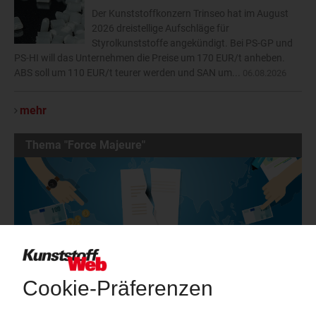
Der Kunststoffkonzern Trinseo hat im August
2026 dreistellige Aufschläge für
Styrolkunststoffe angekündigt. Bei PS-GP und
PS-HI will das Unternehmen die Preise um 170 EUR/t anheben.
ABS soll um 110 EUR/t teurer werden und SAN um...
06.08.2026
mehr
Thema "Force Majeure"
Force Majeure in der Kunststoffindustrie
Fragen und Antworten: Was Kunst­stoff­verarbeiter wissen müssen,
wenn der Lieferant nicht mehr liefert – Informationen zum
Themenkomplex Force Majeure, Corona und Kunststoff-