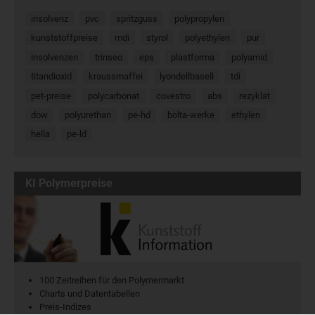
insolvenz
pvc
spritzguss
polypropylen
kunststoffpreise
mdi
styrol
polyethylen
pur
insolvenzen
trinseo
eps
plastforma
polyamid
titandioxid
kraussmaffei
lyondellbasell
tdi
pet-preise
polycarbonat
covestro
abs
rezyklat
dow
polyurethan
pe-hd
bolta-werke
ethylen
hella
pe-ld
KI Polymerpreise
100 Zeitreihen für den Polymermarkt
Charts und Datentabellen
Preis-Indizes