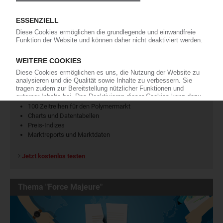
westlake
pe-ld
ineos
KI Polymerpreise
100 Zeitreihen für den Polymermarkt
Charts und Datentabellen
Preis-Indizes
Marktreports und Marktdaten
Jetzt kostenlos testen
Thema "Force Majeure"