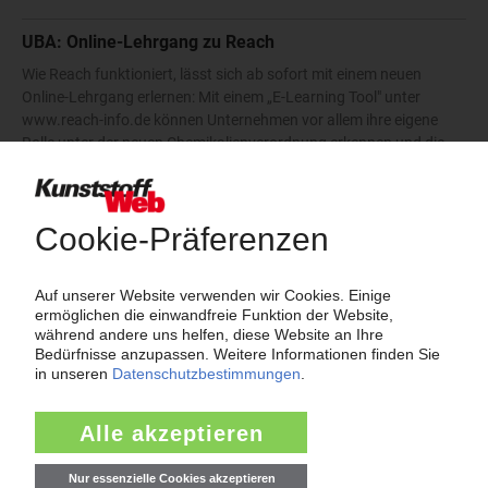
UBA: Online-Lehrgang zu Reach
Wie Reach funktioniert, lässt sich ab sofort mit einem neuen
Online-Lehrgang erlernen: Mit einem „E-Learning Tool" unter
www.reach-info.de können Unternehmen vor allem ihre eigene
Rolle unter der neuen Chemikalienverordnung erkennen und die
sich…
15.06.2007
Meistgesucht
insolvenz
spritzguss
pvc
polypropylen
kunststoffpreise
mdi
styrol
pur
polyethylen
insolvenzen
trinseo
plastforma
eps
lyondellbasell
kraussmaffei
titandioxid
polyamid
tdi
pet-preise
polycarbonat
covestro
abs
rezyklat
polyurethan
dow
pe-hd
bolta-werke