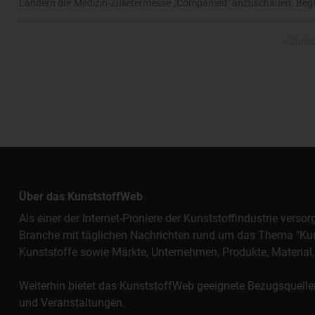
Ländern der Medizin-Zuliefermesse „Compamed" anzuschauen. Begle
« Zurüc
Über das KunststoffWeb
Als einer der Internet-Pioniere der Kunststoffindustrie vers
Branche mit täglichen Nachrichten rund um das Thema "Kunst
Kunststoffe sowie Märkte, Unternehmen, Produkte, Materi
Weiterhin bietet das KunststoffWeb geeignete Bezugsquelle
und Veranstaltungen.