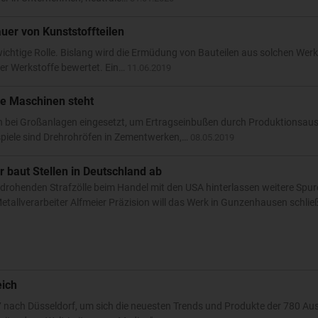
er von Kunststoffteilen
ichtige Rolle. Bislang wird die Ermüdung von Bauteilen aus solchen Wer
er Werkstoffe bewertet. Ein…
11.06.2019
ie Maschinen steht
 bei Großanlagen eingesetzt, um Ertragseinbußen durch Produktionsaus
piele sind Drehrohröfen in Zementwerken,…
08.05.2019
r baut Stellen in Deutschland ab
rohenden Strafzölle beim Handel mit den USA hinterlassen weitere Spure
 Metallverarbeiter Alfmeier Präzision will das Werk in Gunzenhausen schli
eich
ch Düsseldorf, um sich die neuesten Trends und Produkte der 780 Auss