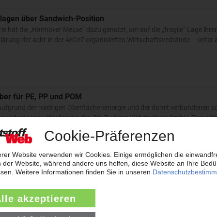
klagen über Sandwich-Position
rie hat die „Hannover Messe“ dazu genutzt, um auf die „fragile“ Lage ihre
lärung der acht in der ArGeZ organisierten Wirtschaftsverbände – unte
eber für PE, PP und POM
aufgrund der niedrigen Oberflächenenergie und der damit verbundenen s
besondere Herausforderung dar. Die Ruderer Klebetechnik GmbH, Zornedin
nference in den Startlöchern
 zum zwölften Mal die European Thermoforming Conference statt – in dies
ine der bedeutendsten Informations- und Kommunikationsplattform zwis