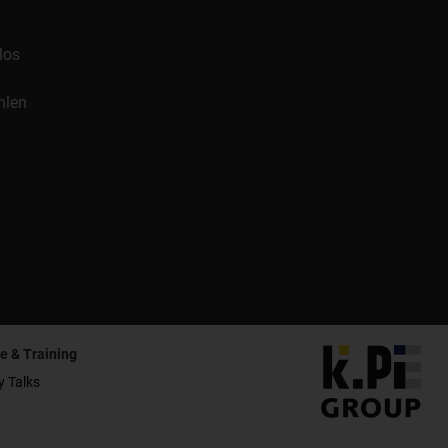
los
hlen
e & Training
y Talks