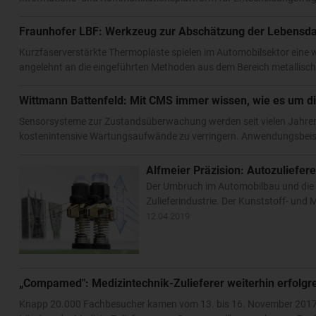
Fraunhofer LBF: Werkzeug zur Abschätzung der Lebensdau
Kurzfaserverstärkte Thermoplaste spielen im Automobilsektor eine w
angelehnt an die eingeführten Methoden aus dem Bereich metallisch
Wittmann Battenfeld: Mit CMS immer wissen, wie es um d
Sensorsysteme zur Zustandsüberwachung werden seit vielen Jahren
kostenintensive Wartungsaufwände zu verringern. Anwendungsbeis
Alfmeier Präzision: Autozuliefere
Der Umbruch im Automobilbau und die d
Zulieferindustrie. Der Kunststoff- und
12.04.2019
„Compamed": Medizintechnik-Zulieferer weiterhin erfolgr
Knapp 20.000 Fachbesucher kamen vom 13. bis 16. November 2017 na