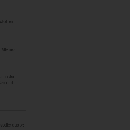
kstoffen
fälle und
n in der
eßen und…
teller aus 35