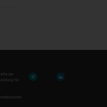
räfte der
icklung für
 Handelsnamen