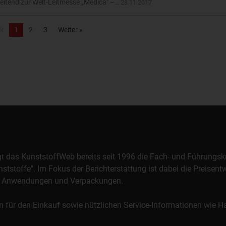
itend zur Welt-Leitmesse „Medica" –…
28.11.2017
k
1
2
3
Weiter »
orgt das KunststoffWeb bereits seit 1996 die Fach- und Führungsk
stoffe". Im Fokus der Berichterstattung ist dabei die Preisentw
al, Anwendungen und Verpackungen.
n für den Einkauf sowie nützlichen Service-Informationen wie