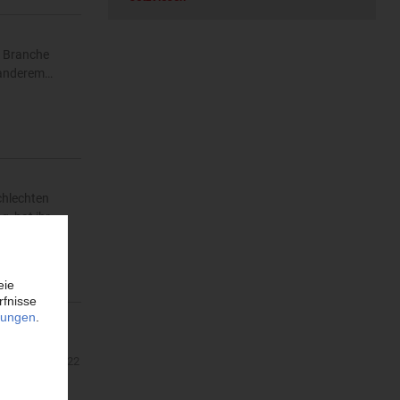
r Branche
r anderem…
chlechten
g, hat ihr…
em Jahr in
chen…
04.03.2022