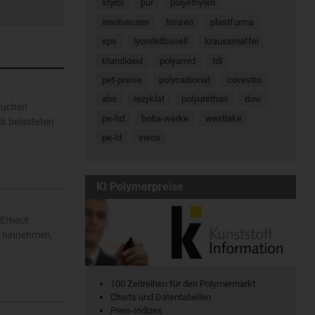
styrol
pur
polyethylen
insolvenzen
trinseo
plastforma
eps
lyondellbasell
kraussmaffei
titandioxid
polyamid
tdi
pet-preise
polycarbonat
covestro
abs
rezyklat
polyurethan
dow
rbuchen
pe-hd
bolta-werke
westlake
k belasteten
pe-ld
ineos
KI Polymerpreise
 Erneut
n hinnehmen,
100 Zeitreihen für den Polymermarkt
Charts und Datentabellen
Preis-Indizes