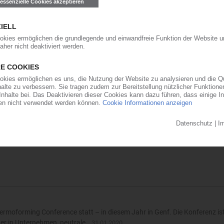
Situation bei den Luftfahrtzulieferern
gänge und massiven Stellenabbau bei den großen Flugzeugherstellern Bo
 auch einigen kleineren Unternehmen der Branche, lassen für deren Zulief
Wochen bis zum Höhepunkt der Corona-Folgen
als könnte China als Ausgangspunkt für die Coronavirus-Pandemie den Z
gen Schritten in Richtung Normalität bewegen: Hier in Europa und mit et
rmoforming Conference statt – in diesem Jahr in Genf. Die Konferenz ist
er in Unternehmen, neutrale…
31.01.2020