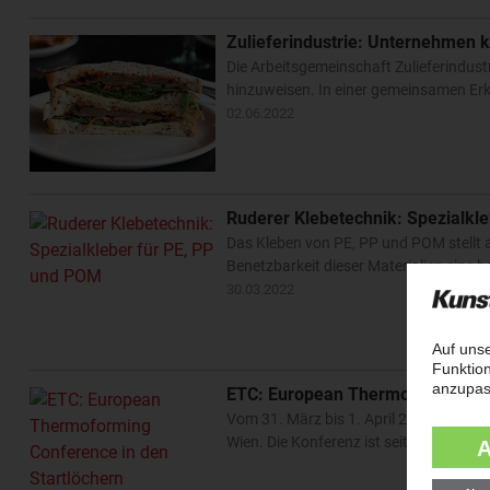
Zulieferindustrie: Unternehmen 
Die Arbeitsgemeinschaft Zulieferindust
hinzuweisen. In einer gemeinsamen Erk
02.06.2022
Ruderer Klebetechnik: Spezialkl
Das Kleben von PE, PP und POM stellt 
Benetzbarkeit dieser Materialien eine 
30.03.2022
ETC: European Thermoforming Co
Vom 31. März bis 1. April 2022 findet
Wien. Die Konferenz ist seit Jahren e