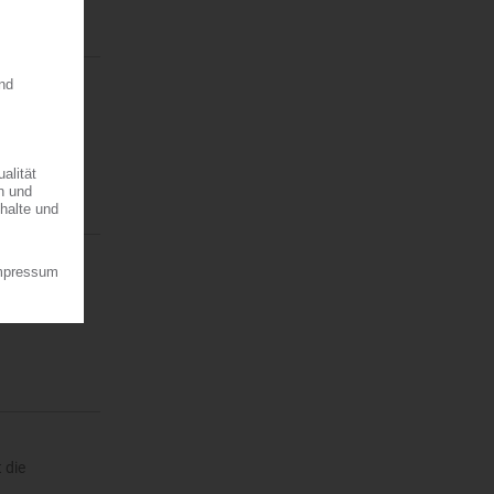
eing und
erer nichts…
enit
was
 die