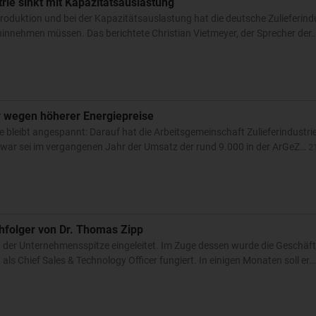
rie sinkt mit Kapazitätsauslastung
oduktion und bei der Kapazitätsauslastung hat die deutsche Zulieferindu
innehmen müssen. Das berichtete Christian Vietmeyer, der Sprecher der
r wegen höherer Energiepreise
e bleibt angespannt: Darauf hat die Arbeitsgemeinschaft Zulieferindustrie 
war sei im vergangenen Jahr der Umsatz der rund 9.000 in der ArGeZ…
2
hfolger von Dr. Thomas Zipp
n der Unternehmensspitze eingeleitet. Im Zuge dessen wurde die Geschä
als Chief Sales & Technology Officer fungiert. In einigen Monaten soll er