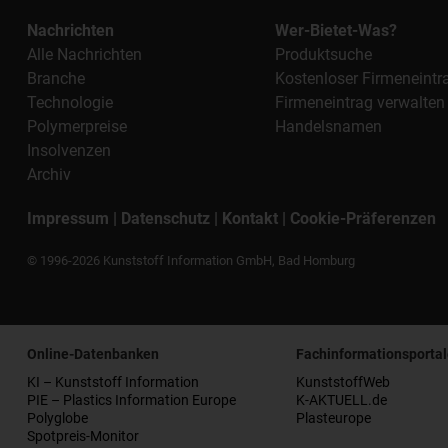
Nachrichten
Wer-Bietet-Was?
Alle Nachrichten
Produktsuche
Branche
Kostenloser Firmeneintr
Technologie
Firmeneintrag verwalten
Polymerpreise
Handelsnamen
Insolvenzen
Archiv
Impressum
|
Datenschutz
|
Kontakt
|
Cookie-Präferenzen
© 1996-2026 Kunststoff Information GmbH, Bad Homburg
Online-Datenbanken
Fachinformationsportal
KI – Kunststoff Information
KunststoffWeb
PIE – Plastics Information Europe
K-AKTUELL.de
Polyglobe
Plasteurope
Spotpreis-Monitor