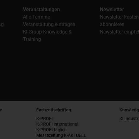
Veranstaltungen
Newsletter
Alle Termine
Newsletter kosten
ag
Veranstaltung eintragen
abonnieren
KI Group Knowledge &
Newsletter empfe
Training
e
Fachzeitschriften
Knowledg
K-PROFI
KI Industr
K-PROFI international
K-PROFI täglich
Messezeitung K-AKTUELL