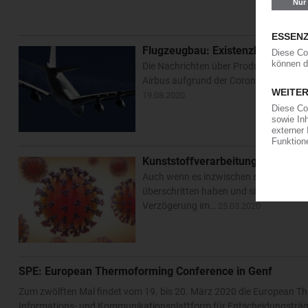
Flugzeugbau: Existenzbedrohende 
Die Nachrichten über Produktionsrück
Airbus aufgrund der Corona-Krise, aber
19.08.2020
Kunststoffverarbeitung: Sechs 
Auch wenn es inzwischen so aussieht, 
überschritten haben und sich mit winzi
Verzögerung im…
25.03.2020
SPE: European Thermoforming Conference in Genf
Zum zwölften Mal findet vom 19. bis 20. März 2020 die European The
Informations- und Kommunikationsplattform für Entscheidungsträg