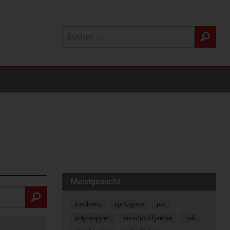
Meistgesucht
insolvenz
spritzguss
pvc
polypropylen
kunststoffpreise
mdi