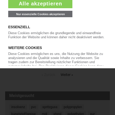
Tourismus in Wien bekannt. Ursprünglich war vorgesehen, eine
Abgabe auf Kunststoffverpackungen zu…
06.05.2026
Elipso: Französischer Verband wirft
Erzeugern Missbrauch ihrer Marktmacht
vor
Angesichts der aktuellen
Polymerpreisentwicklungen hat der
französische Kunststoffverpackungsverband Elipso mehreren
namentlich genannten Erzeugern vorgeworfen, den Nahost-
Konflikt dafür zu nutzen, missbräuchlich…
30.04.2026
« Zurück
Weiter »
Meistgesucht
insolvenz
pvc
spritzguss
polypropylen
kunststoffpreise
mdi
styrol
polyethylen
pur