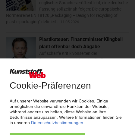
englischer Sprache veröffentlicht, eine deutsche
Fassung soll zeitnah folgen: Die europäische
Normenreihe EN 18120 „Packaging – Design for recycling of
plastic packaging“ definiert…
11.05.2026
Plastiksteuer: Finanzminister Klingbeil
plant offenbar doch Abgabe
Auf scharfe Kritik vonseiten der
Branchenverbände ist die Ankündigung von
Bundesfinanzminister Lars Klingbeil gestoßen,
den Haushalt für das Jahr 2027 unter anderem mit der
Einführung einer Plastiksteuer zu finanzieren. Bislang hatten…
08.05.2026
Österreich: „Plastiksteuer“ wird nicht
umgesetzt
Die geplante Plastikabgabe wird in Österreich
nicht eingeführt. Das gab das österreichische
Bundesministerium für Wirtschaft, Energie und