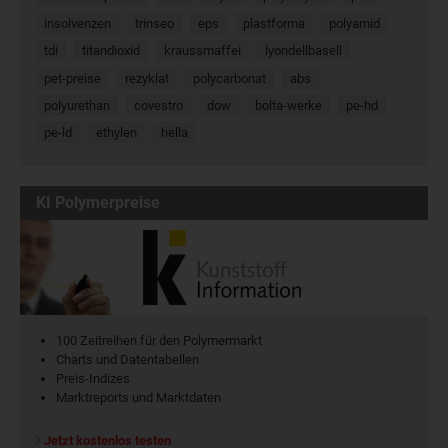
insolvenzen
trinseo
eps
plastforma
polyamid
tdi
titandioxid
kraussmaffei
lyondellbasell
pet-preise
rezyklat
polycarbonat
abs
polyurethan
covestro
dow
bolta-werke
pe-hd
pe-ld
ethylen
hella
KI Polymerpreise
100 Zeitreihen für den Polymermarkt
Charts und Datentabellen
Preis-Indizes
Marktreports und Marktdaten
Jetzt kostenlos testen