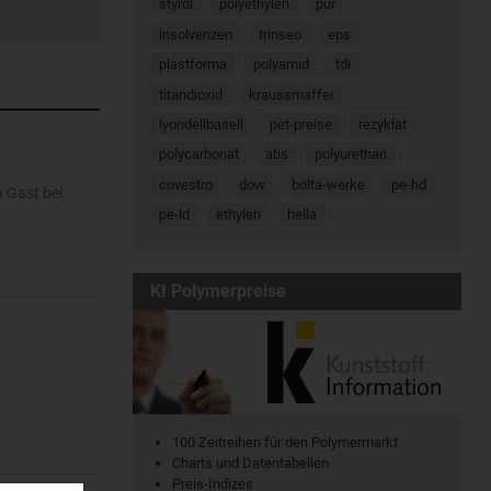
styrol
polyethylen
pur
insolvenzen
trinseo
eps
plastforma
polyamid
tdi
titandioxid
kraussmaffei
lyondellbasell
pet-preise
rezyklat
polycarbonat
abs
polyurethan
covestro
dow
bolta-werke
pe-hd
 Gast bei
pe-ld
ethylen
hella
KI Polymerpreise
100 Zeitreihen für den Polymermarkt
Charts und Datentabellen
Preis-Indizes