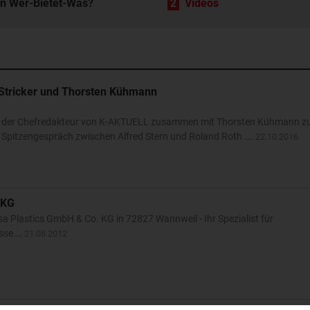
in Wer-Bietet-Was?
2
Videos
el Stricker und Thorsten Kühmann
ker, der Chefredakteur von K-AKTUELL zusammen mit Thorsten Kühmann zu
 Spitzengespräch zwischen Alfred Stern und Roland Roth .…
22.10.2016
 KG
a Plastics GmbH & Co. KG in 72827 Wannweil - Ihr Spezialist für
üsse.…
21.08.2012