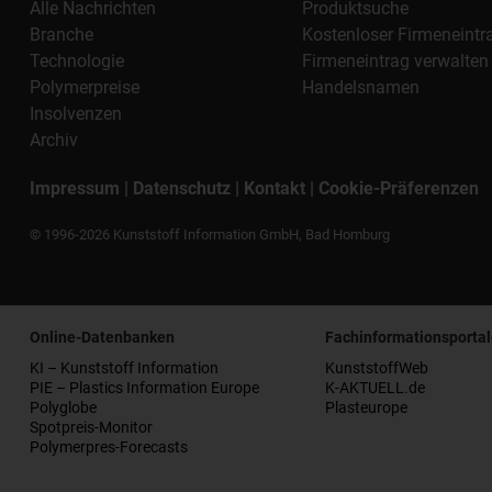
Alle Nachrichten
Produktsuche
Branche
Kostenloser Firmeneintr
Technologie
Firmeneintrag verwalten
Polymerpreise
Handelsnamen
Insolvenzen
Archiv
Impressum
|
Datenschutz
|
Kontakt
|
Cookie-Präferenzen
© 1996-2026 Kunststoff Information GmbH, Bad Homburg
Online-Datenbanken
Fachinformationsportal
KI – Kunststoff Information
KunststoffWeb
PIE – Plastics Information Europe
K-AKTUELL.de
Polyglobe
Plasteurope
Spotpreis-Monitor
Polymerpres-Forecasts