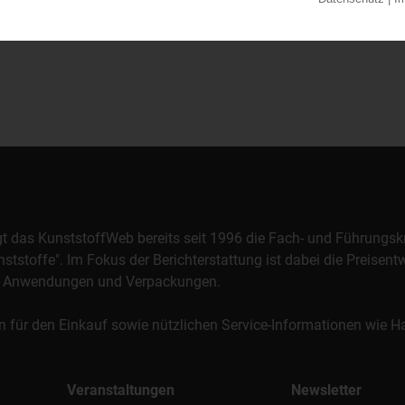
orgt das KunststoffWeb bereits seit 1996 die Fach- und Führungsk
stoffe". Im Fokus der Berichterstattung ist dabei die Preisentw
al, Anwendungen und Verpackungen.
n für den Einkauf sowie nützlichen Service-Informationen wie
Veranstaltungen
Newsletter