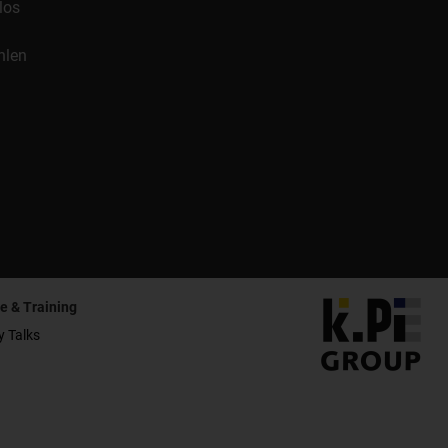
los
hlen
e & Training
y Talks