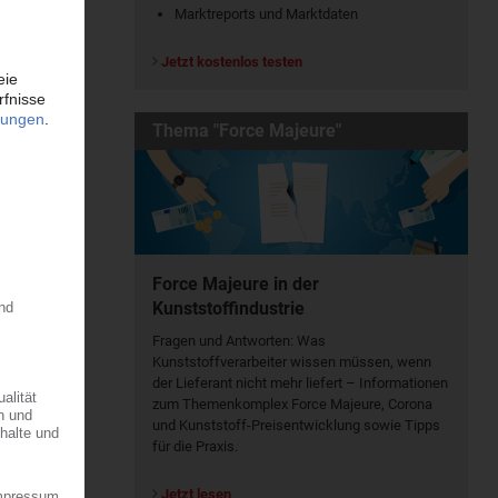
Marktreports und Marktdaten
Jetzt kostenlos testen
Thema "Force Majeure"
Force Majeure in der
Kunststoffindustrie
Fragen und Antworten: Was
Kunst­stoff­verarbeiter wissen müssen, wenn
der Lieferant nicht mehr liefert – Informationen
zum Themenkomplex Force Majeure, Corona
und Kunststoff-Preisentwicklung sowie Tipps
für die Praxis.
Jetzt lesen