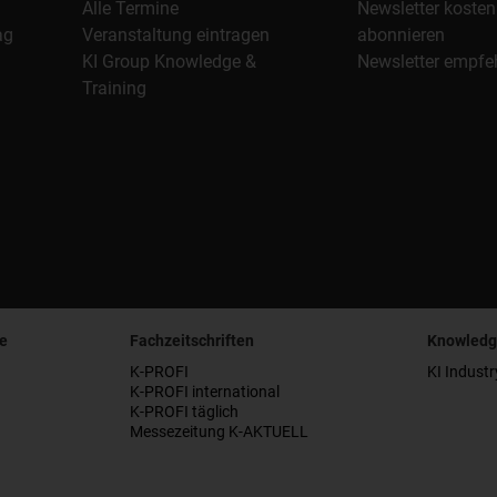
Alle Termine
Newsletter kosten
ag
Veranstaltung eintragen
abonnieren
KI Group Knowledge &
Newsletter empfe
Training
e
Fachzeitschriften
Knowledg
K-PROFI
KI Industr
K-PROFI international
K-PROFI täglich
Messezeitung K-AKTUELL