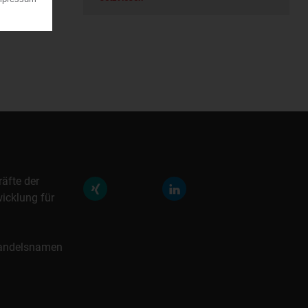
räfte der
icklung für
 Handelsnamen