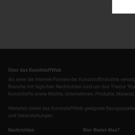
Über das KunststoffWeb
Als einer der Internet-Pioniere der Kunststoffindustrie vers
Branche mit täglichen Nachrichten rund um das Thema "Kunst
Kunststoffe sowie Märkte, Unternehmen, Produkte, Materi
Weiterhin bietet das KunststoffWeb geeignete Bezugsquelle
und Veranstaltungen.
Nachrichten
Wer-Bietet-Was?