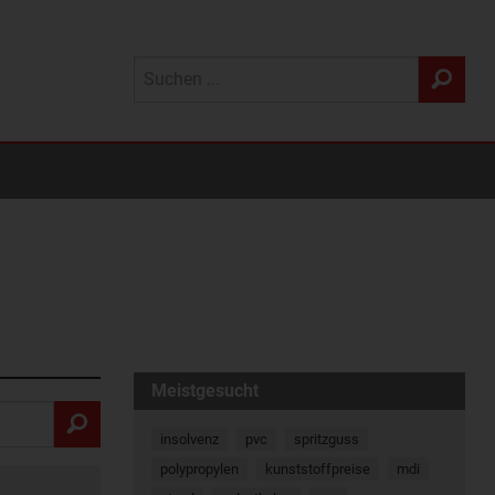
Meistgesucht
insolvenz
pvc
spritzguss
polypropylen
kunststoffpreise
mdi