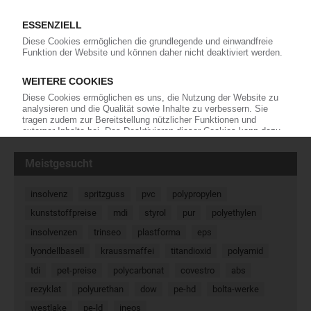
Rund 227 Mio EUR will der Automobilzulieferer Grupo Antolin im
laufenden Geschäftsjahr in bestehende Werke investieren.
Ansonsten will die im vergangenen Jahr nach Umsatz gut 5 Mrd
EUR schwere Gruppe wohl zunächst die umfangreichen Zu- und…
28.05.2018
« Zurück
Weiter »
Meistgesucht
insolvenz
spritzguss
pvc
polypropylen
kunststoffpreise
mdi
styrol
pur
polyethylen
insolvenzen
trinseo
plastforma
eps
lyondellbasell
kraussmaffei
titandioxid
polyamid
tdi
pet-preise
polycarbonat
covestro
abs
rezyklat
polyurethan
dow
pe-hd
bolta-werke
westlake
pe-ld
ineos