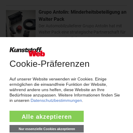
Grupo Antolin: Minderheitsbeteiligung an
Walter Pack
Der Automobilzulieferer Grupo Antolin hat mit
Walter Pack eine strategische Partnerschaft für
Komponenten im Fahrzeuginnenraum
geschlossen. Ziel sei die Integration der Dekorteile von Walter Pack
in Komponenten für die…
10.01.2019
Antolin: Autozulieferer nimmt neue US-Fertigung in
Betrieb
In Shelby im US-Bundesstaat Michigan hat das jüngste Werk des
Automobilzulieferers Grupo Antolin die Fertigung aufgenommen.
In der 34.000 m² großen Produktionsstätte werden
Türverkleidungen und Dachhimmel Just-in-Sequence für die „Ram"
Pick-ups…
03.07.2018
Grupo Antolin: Spanischer Autozulieferer legt
Verschnaufpause ein