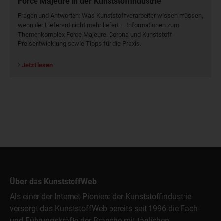
Force Majeure in der Kunststoffindustrie
Fragen und Antworten: Was Kunst­stoff­verarbeiter wissen müssen,
wenn der Lieferant nicht mehr liefert – Informationen zum
Themenkomplex Force Majeure, Corona und Kunststoff-
Preisentwicklung sowie Tipps für die Praxis.
Jetzt lesen
Über das KunststoffWeb
Als einer der Internet-Pioniere der Kunststoffindustrie
versorgt das KunststoffWeb bereits seit 1996 die Fach-
und Führungskräfte der Branche mit täglichen