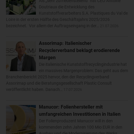
Als „sehr zufriedenstellend“ hat CEO Antoine
Doutriaux die Entwicklung des
Kunststoffverarbeiters S.A. Plastiques du Val de
Loire in der ersten Hälfte des Geschäftsjahrs 2025/2026
bezeichnet. Vor allem der Auftragseingang in der…
21.07.2026
Assorimap: Italienischer
Recyclerverband beklagt erodierende
Margen
Die italienische Kunststoffrecyclingindustrie hat
ein massives Margenproblem: Das geht aus dem
Branchenbericht 2025 hervor, den der Recyclingverband
Assorimap und die Beratungsgesellschaft Plastic Consult
veröffentlicht haben. Danach…
17.07.2026
Manucor: Folienhersteller mit
umfangreichen Investitionen in Italien
Der Folienproduzent Manucor will in den
kommenden zehn Jahren 100 Mio EUR in den
Ausbau und die Modernisierung des Werks