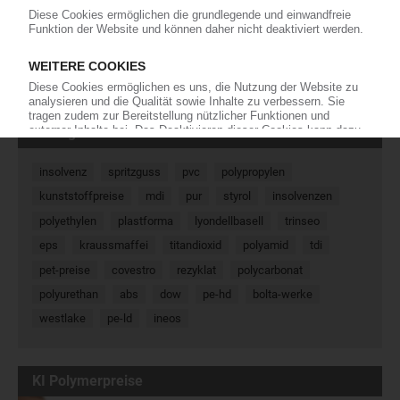
zwischen der Fujian Highsun Engineering Plastics und…
13.07.2026
« Zurück
Weiter »
Meistgesucht
insolvenz
spritzguss
pvc
polypropylen
kunststoffpreise
mdi
pur
styrol
insolvenzen
polyethylen
plastforma
lyondellbasell
trinseo
eps
kraussmaffei
titandioxid
polyamid
tdi
pet-preise
covestro
rezyklat
polycarbonat
polyurethan
abs
dow
pe-hd
bolta-werke
westlake
pe-ld
ineos
KI Polymerpreise