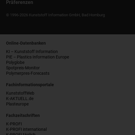
Präferenzen
© 1996-2026 Kunststoff Information GmbH, Bad Homburg
Online-Datenbanken
KI – Kunststoff Information
PIE – Plastics Information Europe
Polyglobe
Spotpreis-Monitor
Polymerpres-Forecasts
Fachinformationsportale
KunststoffWeb
K-AKTUELL.de
Plasteurope
Fachzeitschriften
K-PROFI
K-PROFI international
K-PROFI täglich