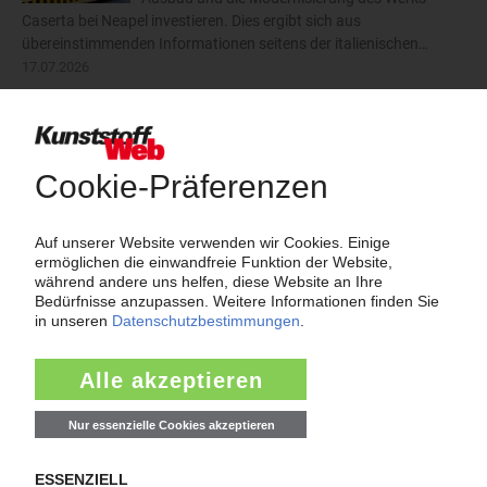
Caserta bei Neapel investieren. Dies ergibt sich aus
übereinstimmenden Informationen seitens der italienischen…
17.07.2026
Plastisud: Übernahme des
Werkzeugspezialisten Kebo
Für einen nicht genannten Preis hat Plastisud
den Schweizer Hersteller von
Spritzgießwerkzeugen Kebo gekauft. Die
Transaktion wurde am 22. Juni 2026 unterzeichnet. Kebo wird
innerhalb der Plastisud-Gruppe weiterhin als eigenständige…
15.07.2026
Akro-Plastic: Compounding-JV eröffnet
Werk in China
Am 23. Juni 2026 hat Highsun Akro im
chinesischen Fuzhou ein Werk für Polyamid-
Compounds offiziell in Betrieb genommen.
Highsun Akro ist ein im Jahr 2022 gegründetes Joint Venture