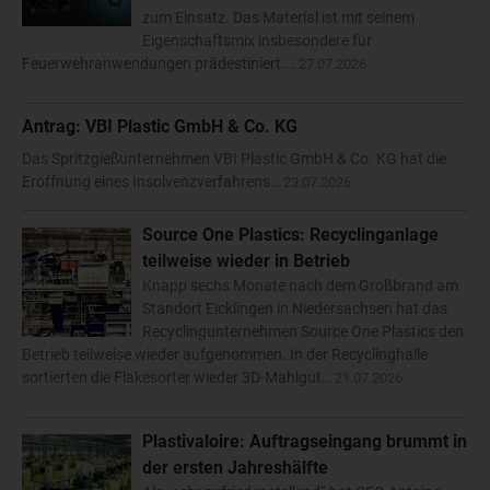
zum Einsatz. Das Material ist mit seinem
Eigenschaftsmix insbesondere für
Feuerwehranwendungen prädestiniert.…
27.07.2026
Antrag: VBI Plastic GmbH & Co. KG
Das Spritzgießunternehmen VBI Plastic GmbH & Co. KG hat die
Eröffnung eines Insolvenzverfahrens…
23.07.2026
Source One Plastics: Recyclinganlage
teilweise wieder in Betrieb
Knapp sechs Monate nach dem Großbrand am
Standort Eicklingen in Niedersachsen hat das
Recyclingunternehmen Source One Plastics den
Betrieb teilweise wieder aufgenommen. In der Recyclinghalle
sortierten die Flakesorter wieder 3D-Mahlgut…
21.07.2026
Plastivaloire: Auftragseingang brummt in
der ersten Jahreshälfte