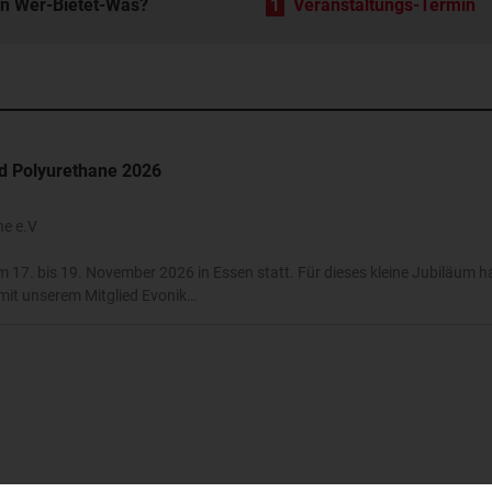
in Wer-Bietet-Was?
1
Veranstaltungs-Termin
d Polyurethane 2026
ne e.V
17. bis 19. November 2026 in Essen statt. Für dieses kleine Jubiläum h
 mit unserem Mitglied Evonik…