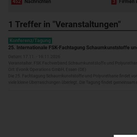
452
Nachrichten
3
Firmen 
1
Treffer in "Veranstaltungen"
Konferenz/Tagung
25. Internationale FSK-Fachtagung Schaumkunststoffe un
Datum: 17.11. - 19.11.2026
Veranstalter: FSK Fachverband Schaumkunststoffe und Polyuretha
Ort: Evonik Operations GmbH, Essen (DE)
Die 25. Fachtagung Schaumkunststoffe und Polyurethane findet vom 
viele kleine Überraschungen überlegt. Die Tagung findet gemeinsam