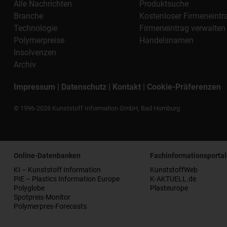
Alle Nachrichten
Produktsuche
Branche
Kostenloser Firmeneintr
Technologie
Firmeneintrag verwalten
Polymerpreise
Handelsnamen
Insolvenzen
Archiv
Impressum
|
Datenschutz
|
Kontakt
|
Cookie-Präferenzen
© 1996-2026 Kunststoff Information GmbH, Bad Homburg
Online-Datenbanken
Fachinformationsportal
KI – Kunststoff Information
KunststoffWeb
PIE – Plastics Information Europe
K-AKTUELL.de
Polyglobe
Plasteurope
Spotpreis-Monitor
Polymerpres-Forecasts