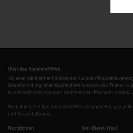
Über das KunststoffWeb
Als einer der Internet-Pioniere der Kunststoffindustrie vers
Branche mit täglichen Nachrichten rund um das Thema "Kunst
Kunststoffe sowie Märkte, Unternehmen, Produkte, Materi
Weiterhin bietet das KunststoffWeb geeignete Bezugsquelle
und Veranstaltungen.
Nachrichten
Wer-Bietet-Was?