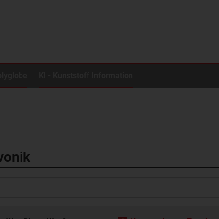
olyglobe
KI - Kunststoff Information
vonik