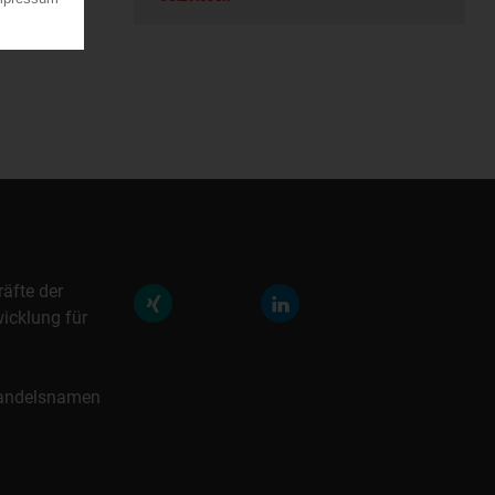
räfte der
icklung für
 Handelsnamen