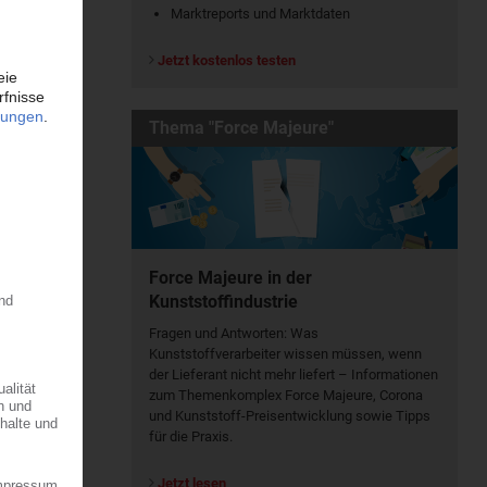
Marktreports und Marktdaten
Jetzt kostenlos testen
Thema "Force Majeure"
Force Majeure in der
Kunststoffindustrie
Fragen und Antworten: Was
Kunst­stoff­verarbeiter wissen müssen, wenn
der Lieferant nicht mehr liefert – Informationen
zum Themenkomplex Force Majeure, Corona
und Kunststoff-Preisentwicklung sowie Tipps
für die Praxis.
Jetzt lesen