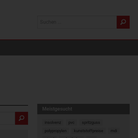
Meistgesucht
insolvenz
pvc
spritzguss
polypropylen
kunststoffpreise
mdi