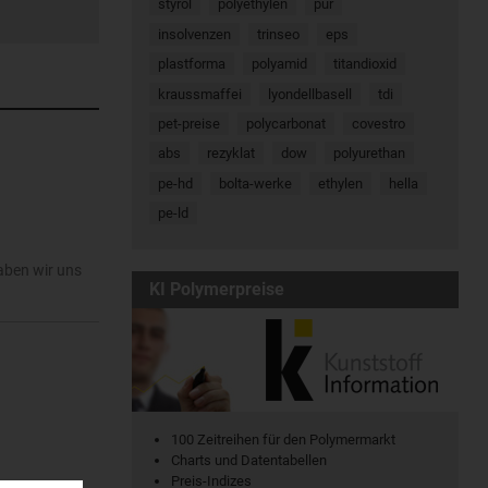
styrol
polyethylen
pur
insolvenzen
trinseo
eps
plastforma
polyamid
titandioxid
kraussmaffei
lyondellbasell
tdi
pet-preise
polycarbonat
covestro
abs
rezyklat
dow
polyurethan
pe-hd
bolta-werke
ethylen
hella
pe-ld
aben wir uns
KI Polymerpreise
100 Zeitreihen für den Polymermarkt
Charts und Datentabellen
Preis-Indizes