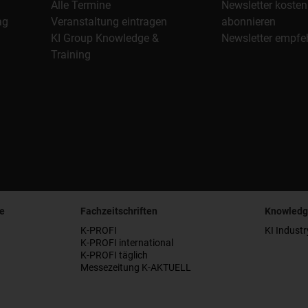
Alle Termine
Newsletter kosten
ag
Veranstaltung eintragen
abonnieren
KI Group Knowledge &
Newsletter empfe
Training
e
Fachzeitschriften
Knowledg
K-PROFI
KI Industr
K-PROFI international
K-PROFI täglich
Messezeitung K-AKTUELL