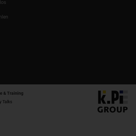
los
hlen
e & Training
y Talks