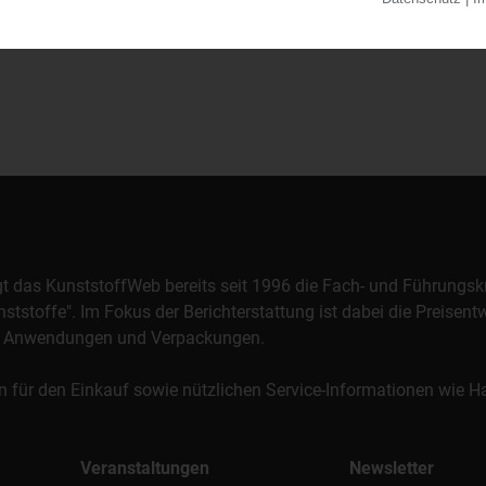
orgt das KunststoffWeb bereits seit 1996 die Fach- und Führungsk
stoffe". Im Fokus der Berichterstattung ist dabei die Preisentw
al, Anwendungen und Verpackungen.
n für den Einkauf sowie nützlichen Service-Informationen wie
Veranstaltungen
Newsletter