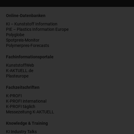
Online-Datenbanken
KI – Kunststoff Information
PIE – Plastics Information Europe
Polyglobe
Spotpreis-Monitor
Polymerpres-Forecasts
Fachinformationsportale
KunststoffWeb
K-AKTUELL.de
Plasteurope
Fachzeitschriften
K-PROFI
K-PROFI international
K-PROFI täglich
Messezeitung K-AKTUELL
Knowledge & Training
KI Industry Talks