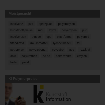
Meistgesucht
insolvenz
pvc
spritzguss
polypropylen
kunststoffpreise
mdi
styrol
polyethylen
pur
insolvenzen
trinseo
eps
plastforma
polyamid
titandioxid
kraussmaffei
lyondellbasell
tdi
pet-preise
polycarbonat
covestro
abs
rezyklat
dow
polyurethan
pe-hd
bolta-werke
ethylen
hella
pe-ld
KI Polymerpreise