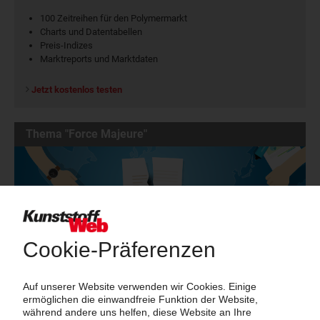
100 Zeitreihen für den Polymermarkt
Charts und Datentabellen
Preis-Indizes
Marktreports und Marktdaten
Jetzt kostenlos testen
Thema "Force Majeure"
Force Majeure in der Kunststoffindustrie
Fragen und Antworten: Was Kunst­stoff­verarbeiter wissen müssen,
wenn der Lieferant nicht mehr liefert – Informationen zum
Themenkomplex Force Majeure, Corona und Kunststoff-
Preisentwicklung sowie Tipps für die Praxis.