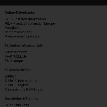
Online-Datenbanken
KI – Kunststoff Information
PIE – Plastics Information Europe
Polyglobe
Spotpreis-Monitor
Polymerpres-Forecasts
Fachinformationsportale
KunststoffWeb
K-AKTUELL.de
Plasteurope
Fachzeitschriften
K-PROFI
K-PROFI international
K-PROFI täglich
Messezeitung K-AKTUELL
Knowledge & Training
KI Industry Talks