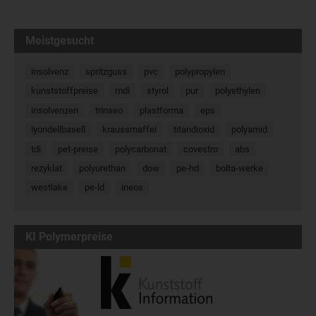
Meistgesucht
insolvenz
spritzguss
pvc
polypropylen
kunststoffpreise
mdi
styrol
pur
polyethylen
insolvenzen
trinseo
plastforma
eps
lyondellbasell
kraussmaffei
titandioxid
polyamid
tdi
pet-preise
polycarbonat
covestro
abs
rezyklat
polyurethan
dow
pe-hd
bolta-werke
westlake
pe-ld
ineos
KI Polymerpreise