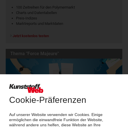
100 Zeitreihen für den Polymermarkt
Charts und Datentabellen
Preis-Indizes
Marktreports und Marktdaten
Jetzt kostenlos testen
Thema "Force Majeure"
Force Majeure in der Kunststoffindustrie
Fragen und Antworten: Was Kunst­stoff­verarbeiter wissen müssen,
wenn der Lieferant nicht mehr liefert – Informationen zum
Themenkomplex Force Majeure, Corona und Kunststoff-
Preisentwicklung sowie Tipps für die Praxis.