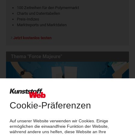
100 Zeitreihen für den Polymermarkt
Charts und Datentabellen
Preis-Indizes
Marktreports und Marktdaten
Jetzt kostenlos testen
Thema "Force Majeure"
Force Majeure in der Kunststoffindustrie
Fragen und Antworten: Was Kunst­stoff­verarbeiter wissen müssen,
wenn der Lieferant nicht mehr liefert – Informationen zum
Themenkomplex Force Majeure, Corona und Kunststoff-
Preisentwicklung sowie Tipps für die Praxis.