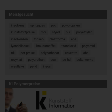
Meistgesucht
insolvenz
spritzguss
pvc
polypropylen
kunststoffpreise
mdi
styrol
pur
polyethylen
insolvenzen
trinseo
plastforma
eps
lyondellbasell
kraussmaffei
titandioxid
polyamid
tdi
pet-preise
polycarbonat
covestro
abs
rezyklat
polyurethan
dow
pe-hd
bolta-werke
westlake
pe-ld
ineos
KI Polymerpreise