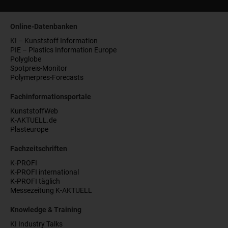
Online-Datenbanken
KI – Kunststoff Information
PIE – Plastics Information Europe
Polyglobe
Spotpreis-Monitor
Polymerpres-Forecasts
Fachinformationsportale
KunststoffWeb
K-AKTUELL.de
Plasteurope
Fachzeitschriften
K-PROFI
K-PROFI international
K-PROFI täglich
Messezeitung K-AKTUELL
Knowledge & Training
KI Industry Talks