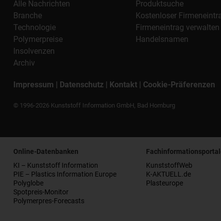
Alle Nachrichten
Produktsuche
Branche
Kostenloser Firmeneintr
Technologie
Firmeneintrag verwalten
Polymerpreise
Handelsnamen
Insolvenzen
Archiv
Impressum
|
Datenschutz
|
Kontakt
|
Cookie-Präferenzen
© 1996-2026 Kunststoff Information GmbH, Bad Homburg
Online-Datenbanken
Fachinformationsportal
KI – Kunststoff Information
KunststoffWeb
PIE – Plastics Information Europe
K-AKTUELL.de
Polyglobe
Plasteurope
Spotpreis-Monitor
Polymerpres-Forecasts