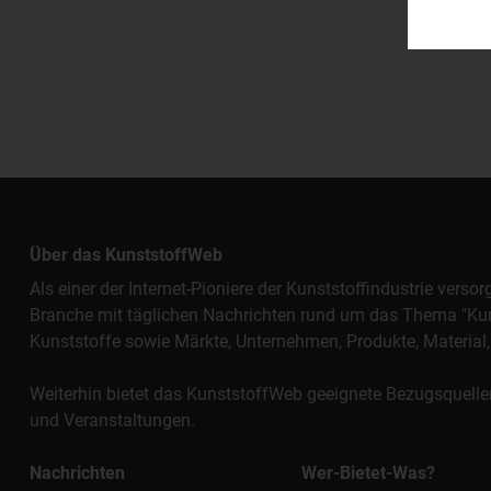
Über das KunststoffWeb
Als einer der Internet-Pioniere der Kunststoffindustrie vers
Branche mit täglichen Nachrichten rund um das Thema "Kunst
Kunststoffe sowie Märkte, Unternehmen, Produkte, Materi
Weiterhin bietet das KunststoffWeb geeignete Bezugsquelle
und Veranstaltungen.
Nachrichten
Wer-Bietet-Was?