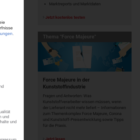
Marktreports und Marktdaten
Jetzt kostenlos testen
Thema "Force Majeure"
Force Majeure in der
Kunststoffindustrie
Fragen und Antworten: Was
Kunst­stoff­verarbeiter wissen müssen, wenn
der Lieferant nicht mehr liefert – Informationen
zum Themenkomplex Force Majeure, Corona
und Kunststoff-Preisentwicklung sowie Tipps
für die Praxis.
Jetzt lesen