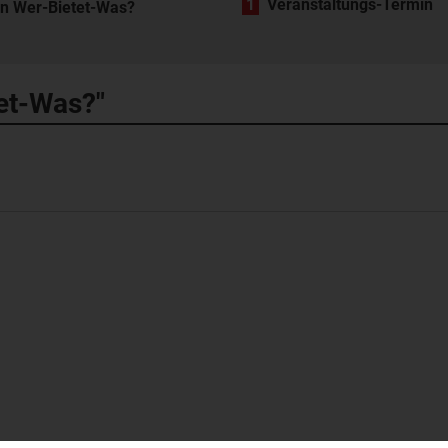
1
Veranstaltungs-Termin
in Wer-Bietet-Was?
tet-Was?"