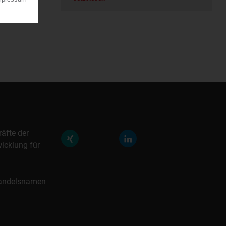
räfte der
icklung für
 Handelsnamen