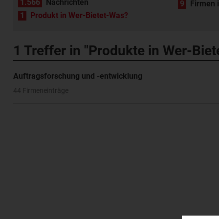
1.566
Nachrichten
9
Firmen 
1
Produkt in Wer-Bietet-Was?
1
Treffer in "Produkte in Wer-Bie
Auftragsforschung und -entwicklung
44 Firmeneinträge