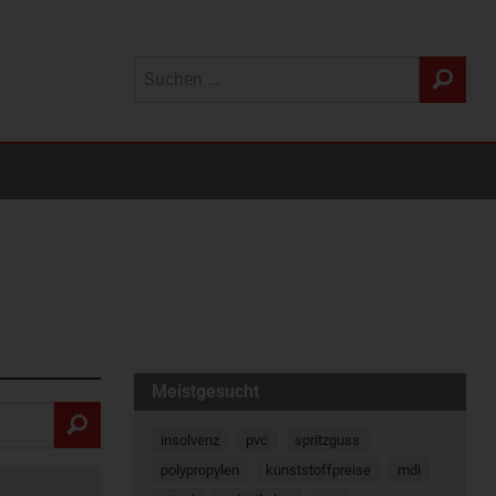
Meistgesucht
insolvenz
pvc
spritzguss
polypropylen
kunststoffpreise
mdi