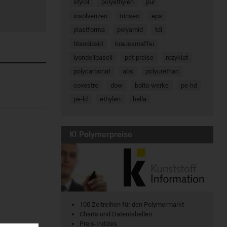
styrol
polyethylen
pur
insolvenzen
trinseo
eps
plastforma
polyamid
tdi
titandioxid
kraussmaffei
lyondellbasell
pet-preise
rezyklat
polycarbonat
abs
polyurethan
covestro
dow
bolta-werke
pe-hd
pe-ld
ethylen
hella
KI Polymerpreise
100 Zeitreihen für den Polymermarkt
Charts und Datentabellen
Preis-Indizes