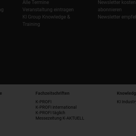
Alle Termine
Newsletter kosten
ag
Veranstaltung eintragen
abonnieren
KI Group Knowledge &
Newsletter empfe
Training
e
Fachzeitschriften
Knowledg
K-PROFI
KI Industr
K-PROFI international
K-PROFI täglich
Messezeitung K-AKTUELL