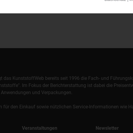
orgt das KunststoffWeb bereits seit 1996 die Fach- und Führungsk
stoffe". Im Fokus der Berichterstattung ist dabei die Preisentw
al, Anwendungen und Verpackungen.
n für den Einkauf sowie nützlichen Service-Informationen wie
Veranstaltungen
Newsletter